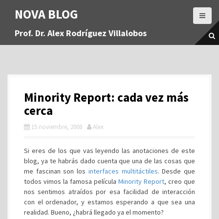
S
NOVA BLOG
a
l
Prof. Dr. Alex Rodríguez Villalobos
t
a
r
a
l
c
Minority Report: cada vez más
o
n
cerca
t
15 noviembre, 2008
Alex
e
n
i
Si eres de los que vas leyendo las anotaciones de este
d
blog, ya te habrás dado cuenta que una de las cosas que
o
me fascinan son los
interfaces multitáctiles
. Desde que
todos vimos la famosa película
Minority Report
, creo que
nos sentimos atraídos por esa facilidad de interacción
con el ordenador, y estamos esperando a que sea una
realidad. Bueno, ¿habrá llegado ya el momento?