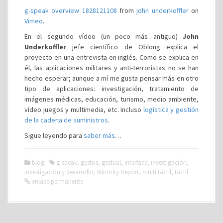
g-speak overview 1828121108
from
john underkoffler
on
Vimeo
.
En el segundo vídeo (un poco más antiguo)
John
Underkoffler
jefe científico de Oblong explica el
proyecto en una entrevista en inglés. Como se explica en
él, las aplicaciones militares y anti-terroristas no se han
hecho esperar; aunque a mí me gusta pensar más en otro
tipo de aplicaciones: investigación, tratamiento de
imágenes médicas, educación, turismo, medio ambiente,
vídeo juegos y multimedia, etc. Incluso
logística y gestión
de la cadena de suministros
.
Sigue leyendo para
saber más
…
blog
g-speak
,
gestos
,
gestual
,
interface
,
investigación
,
investigación y desarrollo
,
Minority Report
,
multi táctil
,
táctil
enlace permanente