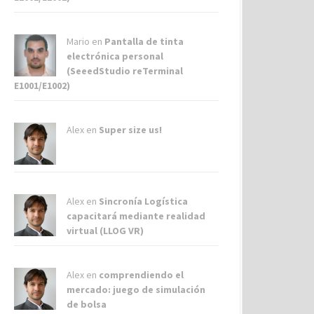
Mario en
Pantalla de tinta
electrónica personal
(SeeedStudio reTerminal
E1001/E1002)
Alex
en
Super size us!
Alex
en
Sincronía Logística
capacitará mediante realidad
virtual (LLOG VR)
Alex
en
comprendiendo el
mercado: juego de simulación
de bolsa