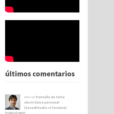
últimos comentarios
Alex
en
Pantalla de tinta
electrónica personal
(SeeedStudio reTerminal
E1001/E1002)