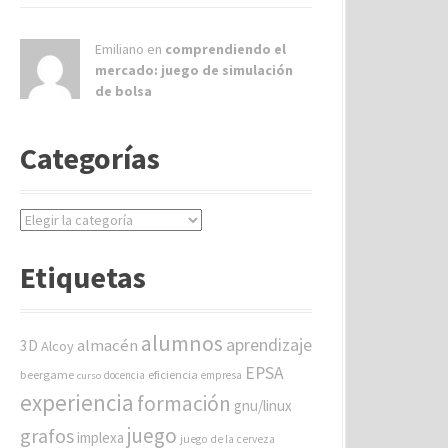
Emiliano en
comprendiendo el
mercado: juego de simulación
de bolsa
Categorías
C
a
t
Etiquetas
e
g
o
alumnos
aprendizaje
almacén
r
3D
Alcoy
í
EPSA
beergame
eficiencia
docencia
empresa
curso
a
experiencia
formación
gnu/linux
s
juego
grafos
implexa
juego de la cerveza