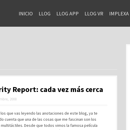
INICIO
LLOG
LLOG APP
LLOG VR
IMPLEXA
ity Report: cada vez más cerca
mbre, 2008
 los que vas leyendo las anotaciones de este blog, ya te
do cuenta que una de las cosas que me fascinan son los
 multitáctiles. Desde que todos vimos la famosa película