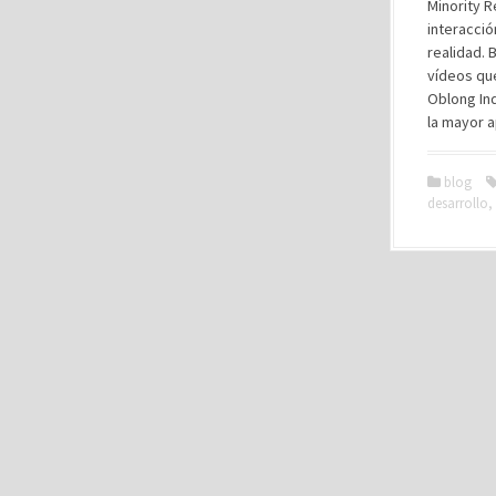
Minority R
interacci
realidad. 
vídeos qu
Oblong In
la mayor a
blog
desarrollo
,