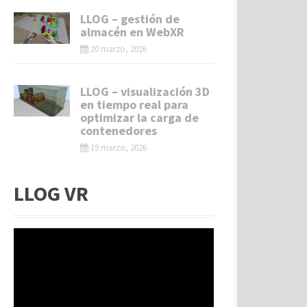
LLOG – gestión de
almacén en WebXR
20 marzo, 2026
LLOG – visualización 3D
en tiempo real para
optimizar la carga de
contenedores
19 marzo, 2026
LLOG VR