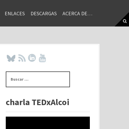
ENLACES
DESCARGAS
ACERCA DE…
B
u
s
c
a
charla TEDxAlcoi
r
: