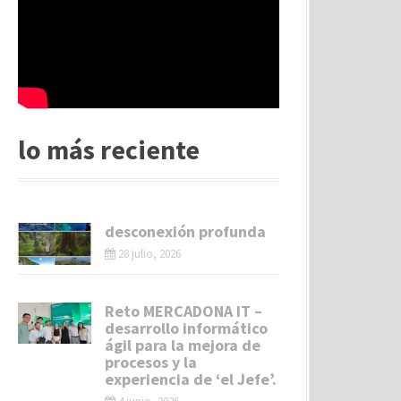
lo más reciente
desconexión profunda
28 julio, 2026
Reto MERCADONA IT –
desarrollo informático
ágil para la mejora de
procesos y la
experiencia de ‘el Jefe’.