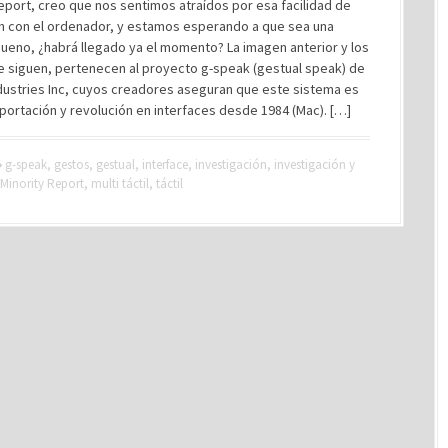
eport, creo que nos sentimos atraídos por esa facilidad de
ón con el ordenador, y estamos esperando a que sea una
Bueno, ¿habrá llegado ya el momento? La imagen anterior y los
e siguen, pertenecen al proyecto g-speak (gestual speak) de
dustries Inc, cuyos creadores aseguran que este sistema es
portación y revolución en interfaces desde 1984 (Mac). […]
g-speak
,
gestos
,
gestual
,
interface
,
investigación
,
investigación y
Minority Report
,
multi táctil
,
táctil