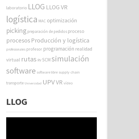
LLOG
LLOG VR
laboratorio
logística
optimización
MAC
picking
proceso
preparación de pedidos
procesos
Producción y logística
programación
realidad
profesor
profesionales
simulación
rutas
virtual
SCM
RV
software
software libre
supply chain
UPV
VR
transporte
vídeo
Universidad
LLOG