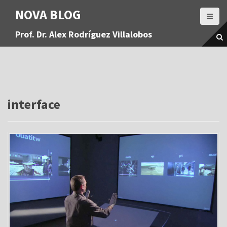
S
NOVA BLOG
a
l
Prof. Dr. Alex Rodríguez Villalobos
t
a
r
a
l
c
o
interface
n
t
e
n
i
d
o