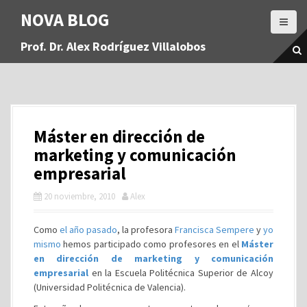
S
NOVA BLOG
a
l
Prof. Dr. Alex Rodríguez Villalobos
t
a
r
a
l
c
Máster en dirección de
o
n
marketing y comunicación
t
empresarial
e
n
20 noviembre, 2010
Alex
i
d
Como
el año pasado
, la profesora
Francisca Sempere
y
yo
o
mismo
hemos participado como profesores en el
Máster
en dirección de marketing y comunicación
empresarial
en la Escuela Politécnica Superior de Alcoy
(Universidad Politécnica de Valencia).