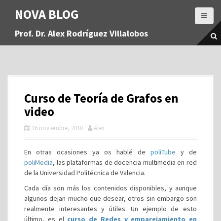
S
NOVA BLOG
a
l
Prof. Dr. Alex Rodríguez Villalobos
t
a
r
a
l
c
Curso de Teoría de Grafos en
o
n
video
t
16 noviembre, 2010
Alex
e
n
i
En otras ocasiones ya os hablé de
poliTube
y de
d
poliMedia
, las plataformas de docencia multimedia en red
o
de la Universidad Politécnica de Valencia.
Cada día son más los contenidos disponibles, y aunque
algunos dejan mucho que desear, otros sin embargo son
realmente interesantes y útiles. Un ejemplo de esto
último, es el
curso de Redes y emparejamiento en