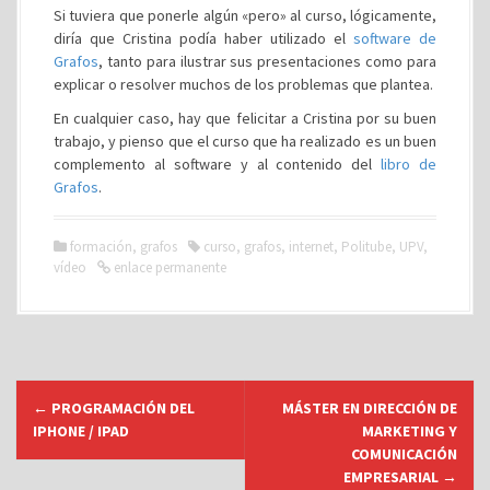
Si tuviera que ponerle algún «pero» al curso, lógicamente,
diría que Cristina podía haber utilizado el
software de
Grafos
, tanto para ilustrar sus presentaciones como para
explicar o resolver muchos de los problemas que plantea.
En cualquier caso, hay que felicitar a Cristina por su buen
trabajo, y pienso que el curso que ha realizado es un buen
complemento al software y al contenido del
libro de
Grafos
.
formación
,
grafos
curso
,
grafos
,
internet
,
Politube
,
UPV
,
vídeo
enlace permanente
N
←
PROGRAMACIÓN DEL
MÁSTER EN DIRECCIÓN DE
a
IPHONE / IPAD
MARKETING Y
v
COMUNICACIÓN
EMPRESARIAL
→
e