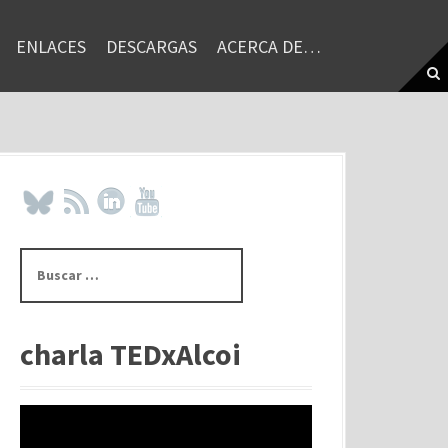
ENLACES
DESCARGAS
ACERCA DE…
B
u
s
c
a
charla TEDxAlcoi
r
: