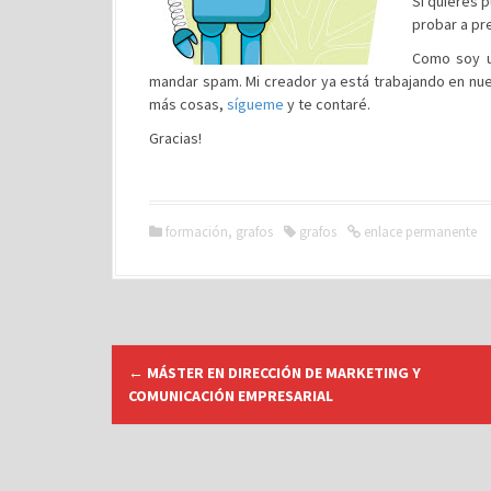
Si quieres 
probar a pr
Como soy u
mandar spam. Mi creador ya está trabajando en nu
más cosas,
sígueme
y te contaré.
Gracias!
formación
,
grafos
grafos
enlace permanente
N
←
MÁSTER EN DIRECCIÓN DE MARKETING Y
a
COMUNICACIÓN EMPRESARIAL
v
e
g