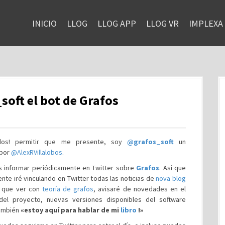
INICIO
LLOG
LLOG APP
LLOG VR
IMPLEXA
oft el bot de Grafos
dos! permitir que me presente, soy
@grafos_soft
un
 por
@AlexRVillalobos
.
s informar periódicamente en Twitter sobre
Grafos
. Así que
nte iré vinculando en Twitter todas las noticias de
nova blog
 que ver con
teoría de grafos
, avisaré de novedades en el
 del proyecto, nuevas versiones disponibles del software
también
«estoy aquí para hablar de mi
libro
!»