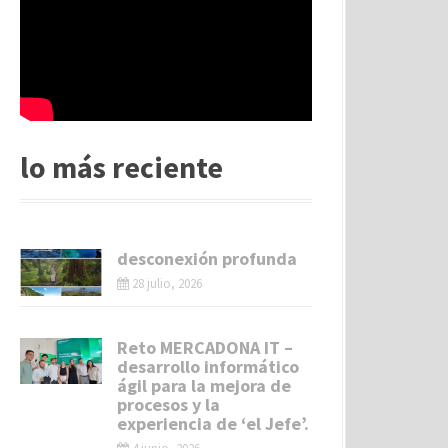
lo más reciente
desconexión profunda
28 julio, 2026
Reto MERCADONA IT –
desarrollo informático
ágil para la mejora de
procesos y la
experiencia de ‘el Jefe’.