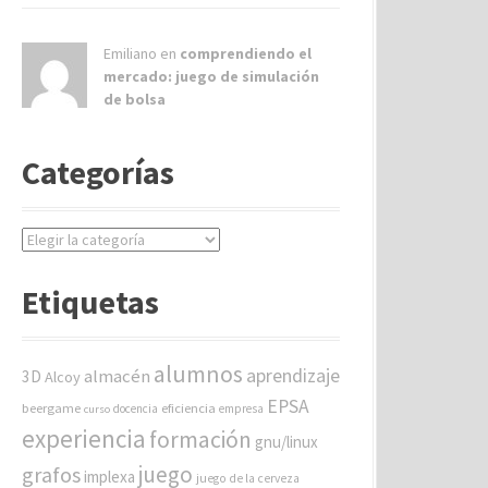
Emiliano en
comprendiendo el
mercado: juego de simulación
de bolsa
Categorías
C
a
t
Etiquetas
e
g
o
alumnos
aprendizaje
almacén
r
3D
Alcoy
í
EPSA
beergame
eficiencia
docencia
empresa
curso
a
experiencia
formación
gnu/linux
s
juego
grafos
implexa
juego de la cerveza