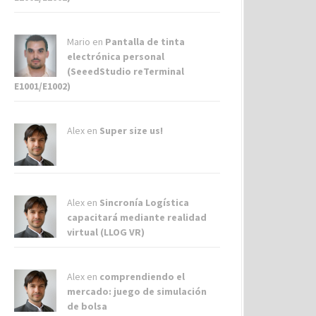
Mario en
Pantalla de tinta
electrónica personal
(SeeedStudio reTerminal
E1001/E1002)
Alex
en
Super size us!
Alex
en
Sincronía Logística
capacitará mediante realidad
virtual (LLOG VR)
Alex
en
comprendiendo el
mercado: juego de simulación
de bolsa