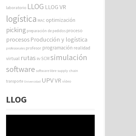
LLOG
LLOG VR
laboratorio
logística
optimización
MAC
picking
proceso
preparación de pedidos
procesos
Producción y logística
programación
realidad
profesor
profesionales
simulación
rutas
virtual
SCM
RV
software
software libre
supply chain
UPV
VR
transporte
vídeo
Universidad
LLOG