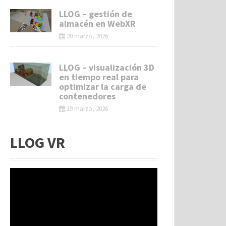
LLOG – gestión de
almacén en WebXR
20 marzo, 2026
LLOG – visualización 3D
en tiempo real para
optimizar la carga de
contenedores
19 marzo, 2026
LLOG VR