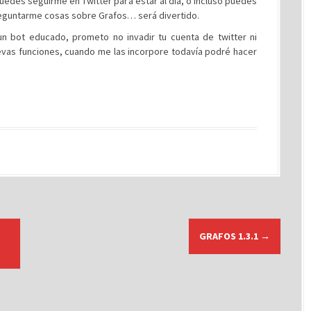
puedes seguirme en Twitter para estar al día, o incluso puedes
eguntarme cosas sobre Grafos… será divertido.
n bot educado, prometo no invadir tu cuenta de twitter ni
evas funciones, cuando me las incorpore todavía podré hacer
GRAFOS 1.3.1
→