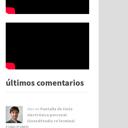
últimos comentarios
Alex
en
Pantalla de tinta
electrónica personal
(SeeedStudio reTerminal
E1001/E1002)