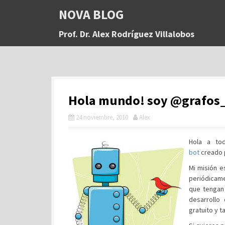
S
NOVA BLOG
a
l
Prof. Dr. Alex Rodríguez Villalobos
t
a
r
a
l
c
Hola mundo! soy @grafos_s
o
n
24 noviembre, 2010
Alex
t
e
n
Hola a to
i
bot
creado
d
Mi misión e
o
periódicame
que tengan
desarrollo
gratuito y 