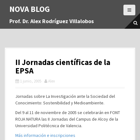
S
NOVA BLOG
a
l
Prof. Dr. Alex Rodríguez Villalobos
t
a
r
a
l
c
II Jornadas científicas de la
o
n
EPSA
t
1 junio, 2005
Alex
e
n
i
Jornadas sobre La Investigación ante la Sociedad del
d
Conocimiento: Sostenibilidad y Medioambiente.
o
Del 9 al 11 de noviembre de 2005 se celebrarán en FONT
ROJA NATURA las II Jornadas del Campus de Alcoy de la
Universidad Politécnica de Valencia.
Más información e inscripciones