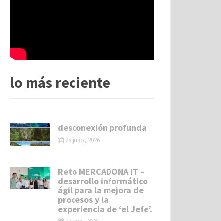
lo más reciente
desconexión profunda
28 julio, 2026
Reto MERCADONA IT –
desarrollo informático
ágil para la mejora de
procesos y la
experiencia de ‘el Jefe’.