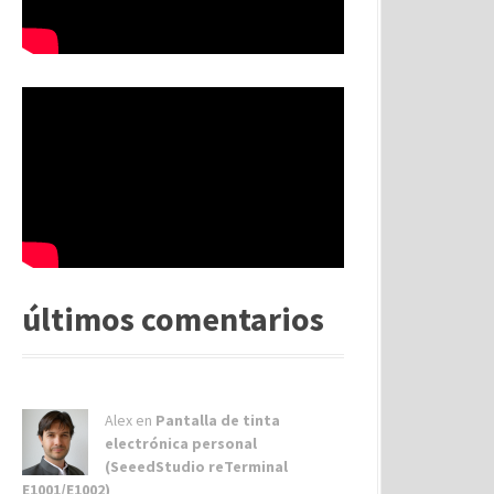
últimos comentarios
Alex
en
Pantalla de tinta
electrónica personal
(SeeedStudio reTerminal
E1001/E1002)