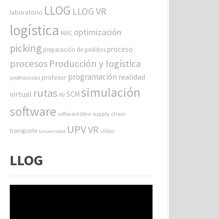
LLOG
LLOG VR
laboratorio
logística
optimización
MAC
picking
proceso
preparación de pedidos
procesos
Producción y logística
programación
realidad
profesor
profesionales
simulación
rutas
virtual
SCM
RV
software
software libre
supply chain
UPV
VR
transporte
vídeo
Universidad
LLOG