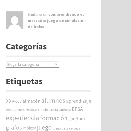
Emiliano en
comprendiendo el
mercado: juego de simulación
de bolsa
Categorías
C
a
t
Etiquetas
e
g
o
alumnos
aprendizaje
almacén
r
3D
Alcoy
í
EPSA
beergame
eficiencia
docencia
empresa
curso
a
experiencia
formación
gnu/linux
s
juego
grafos
implexa
juego de la cerveza