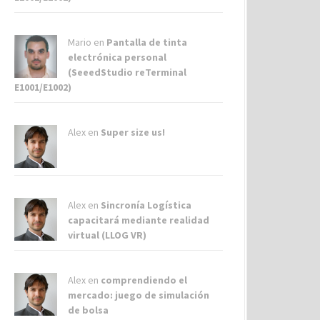
Mario en
Pantalla de tinta
electrónica personal
(SeeedStudio reTerminal
E1001/E1002)
Alex
en
Super size us!
Alex
en
Sincronía Logística
capacitará mediante realidad
virtual (LLOG VR)
Alex
en
comprendiendo el
mercado: juego de simulación
de bolsa