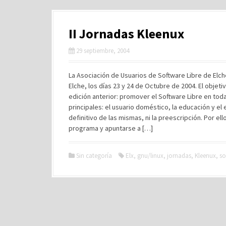
II Jornadas Kleenux
29 septiembre, 2004
La Asociación de Usuarios de Software Libre de Elc
Elche, los días 23 y 24 de Octubre de 2004. El objet
edición anterior: promover el Software Libre en toda
principales: el usuario doméstico, la educación y e
definitivo de las mismas, ni la preescripción. Por ell
programa y apuntarse a […]
Sin categoría
Elx
,
gnu/linux
,
jornadas
,
Kleenux
,
so