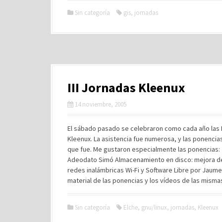
Sin categoría
gis
,
jornadas
III Jornadas Kleenux
14 noviembre, 2005
El sábado pasado se celebraron como cada año las I
Kleenux. La asistencia fue numerosa, y las ponencia
que fue. Me gustaron especialmente las ponencias:
Adeodato Simó Almacenamiento en disco: mejora de 
redes inalámbricas Wi-Fi y Software Libre por Jau
material de las ponencias y los vídeos de las mismas
Sin categoría
Elche
,
gnu/linux
,
jornadas
,
Kleenux