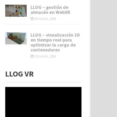
LLOG – gestión de
almacén en WebXR
20 marzo, 2026
LLOG – visualización 3D
en tiempo real para
optimizar la carga de
contenedores
19 marzo, 2026
LLOG VR