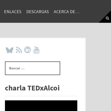
ENLACES
DESCARGAS
ACERCA DE…
B
u
s
c
a
charla TEDxAlcoi
r
: