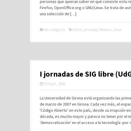
personas que quieran saber en qué consiste esta re
Firefox, OpenOffice.org o GNU/Linux. Se trata de asis
una selección de […]
Sin categoría
Elche
,
jornadas
,
Kleenux
,
linux
I jornadas de SIG libre (Ud
9 mayo, 2006
La Universidad de Girona está organizando las primer
de marzo de 2007 en Girona. Cada vez más, el espa
'Código Abierto' en este país, desde su irrupción en
década, es mucho mayor y parece no tener por el mo
'democratización' en el acceso a la tecnología -por