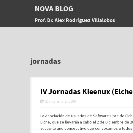
S
NOVA BLOG
a
l
Prof. Dr. Alex Rodríguez Villalobos
t
a
r
a
l
c
o
jornadas
n
t
e
n
IV Jornadas Kleenux (Elche
i
d
20 noviembre, 2006
o
La Asociación de Usuarios de Software Libre de Elche
Elche, que se llevarán a cabo el 2 de Diciembre de 20
el cuarto año consecutivo que convocamos a todos l