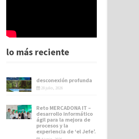
lo más reciente
desconexión profunda
28 julio, 2026
Reto MERCADONA IT –
desarrollo informático
ágil para la mejora de
procesos y la
experiencia de ‘el Jefe’.