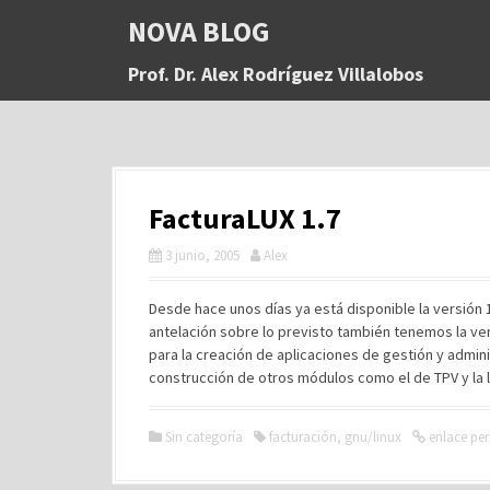
S
NOVA BLOG
a
l
Prof. Dr. Alex Rodríguez Villalobos
t
a
r
a
l
c
FacturaLUX 1.7
o
n
3 junio, 2005
Alex
t
e
n
Desde hace unos días ya está disponible la versión 
i
antelación sobre lo previsto también tenemos la ve
d
para la creación de aplicaciones de gestión y admini
o
construcción de otros módulos como el de TPV y la l
Sin categoría
facturación
,
gnu/linux
enlace pe