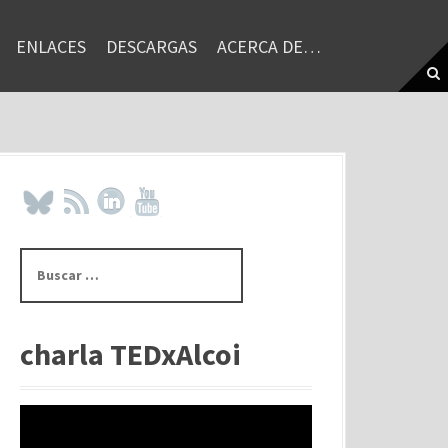
ENLACES
DESCARGAS
ACERCA DE…
B
u
s
c
a
charla TEDxAlcoi
r
: