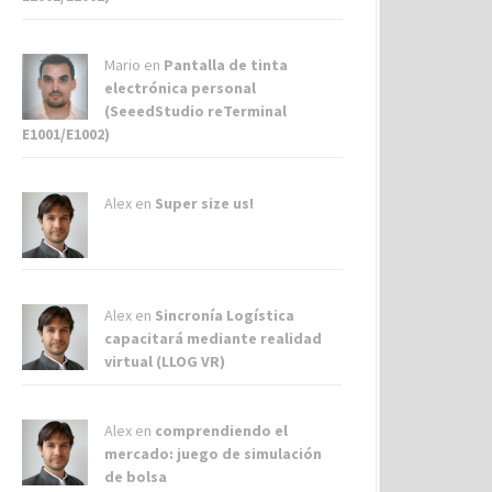
Mario en
Pantalla de tinta
electrónica personal
(SeeedStudio reTerminal
E1001/E1002)
Alex
en
Super size us!
Alex
en
Sincronía Logística
capacitará mediante realidad
virtual (LLOG VR)
Alex
en
comprendiendo el
mercado: juego de simulación
de bolsa