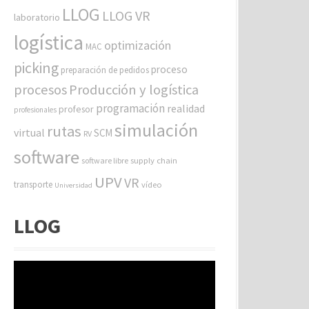
LLOG
LLOG VR
laboratorio
logística
optimización
MAC
picking
proceso
preparación de pedidos
procesos
Producción y logística
programación
realidad
profesor
profesionales
simulación
rutas
virtual
SCM
RV
software
software libre
supply chain
UPV
VR
transporte
vídeo
Universidad
LLOG