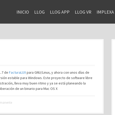
INICIO
LLOG
LLOG APP
LLOG VR
IMPLEXA
1.7 de
FacturaLUX
para GNU/Linux, y ahora con unos días de
rsión estable para Windows. Este proyecto de software libre
stración, lleva muy buen ritmo y ya se está planeando la
iberación de un binario para Mac OS X
rmanente