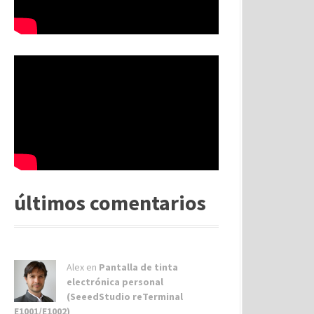
últimos comentarios
Alex
en
Pantalla de tinta
electrónica personal
(SeeedStudio reTerminal
E1001/E1002)