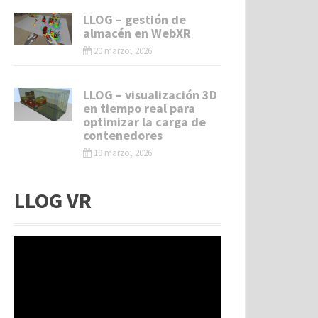
LLOG – gestión de
almacén en WebXR
20 marzo, 2026
LLOG – visualización 3D
en tiempo real para
optimizar la carga de
contenedores
19 marzo, 2026
LLOG VR