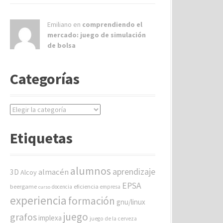
Emiliano en
comprendiendo el
mercado: juego de simulación
de bolsa
Categorías
C
a
t
Etiquetas
e
g
o
alumnos
aprendizaje
almacén
r
3D
Alcoy
í
EPSA
beergame
eficiencia
docencia
empresa
curso
a
experiencia
formación
gnu/linux
s
juego
grafos
implexa
juego de la cerveza