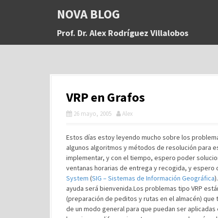
S
NOVA BLOG
a
l
Prof. Dr. Alex Rodríguez Villalobos
t
a
r
a
l
c
VRP en Grafos
o
n
26 mayo, 2005
Alex
t
e
n
Estos días estoy leyendo mucho sobre los problem
i
algunos algoritmos y métodos de resolución para e
d
implementar, y con el tiempo, espero poder solucio
o
ventanas horarias de entrega y recogida, y espero
System
(
SIG – Sistemas de Información Geográfica
)
ayuda será bienvenida.Los problemas tipo VRP está
(preparación de peditos y rutas en el almacén) que
de un modo general para que puedan ser aplicadas en