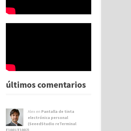
últimos comentarios
Alex
en
Pantalla de tinta
electrónica personal
(SeeedStudio reTerminal
E1001/E1002)