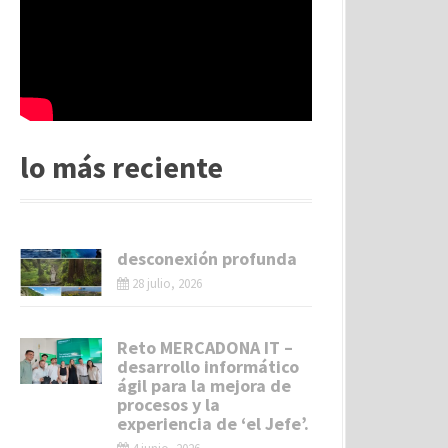
lo más reciente
desconexión profunda
28 julio, 2026
Reto MERCADONA IT –
desarrollo informático
ágil para la mejora de
procesos y la
experiencia de ‘el Jefe’.