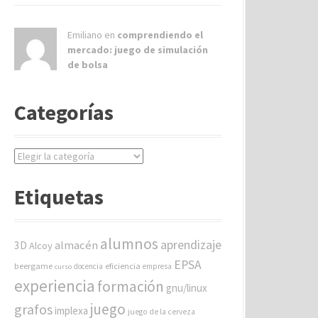
Emiliano en
comprendiendo el
mercado: juego de simulación
de bolsa
Categorías
C
a
t
Etiquetas
e
g
o
alumnos
aprendizaje
almacén
r
3D
Alcoy
í
EPSA
beergame
eficiencia
docencia
empresa
curso
a
experiencia
formación
gnu/linux
s
juego
grafos
implexa
juego de la cerveza