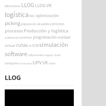
LLOG
LLOG VR
laboratorio
logística
optimización
MAC
picking
proceso
preparación de pedidos
procesos
Producción y logística
programación
realidad
profesor
profesionales
simulación
rutas
virtual
SCM
RV
software
software libre
supply chain
UPV
VR
transporte
vídeo
Universidad
LLOG