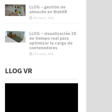
LLOG – gestión de
almacén en WebXR
20 marzo, 2026
LLOG – visualización 3D
en tiempo real para
optimizar la carga de
contenedores
19 marzo, 2026
LLOG VR