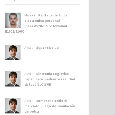
Mario en
Pantalla de tinta
electrónica personal
(SeeedStudio reTerminal
E1001/E1002)
Alex
en
Super size us!
Alex
en
Sincronía Logística
capacitará mediante realidad
virtual (LLOG VR)
Alex
en
comprendiendo el
mercado: juego de simulación
de bolsa