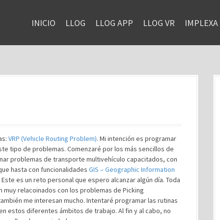
INICIO
LLOG
LLOG APP
LLOG VR
IMPLEXA
as:
VRP (Vehicle Routing Problem)
. Mi intención es programar
ste tipo de problemas. Comenzaré por los más sencillos de
nar problemas de transporte multivehículo capacitados, con
 que hasta con funcionalidades
GIS – Geographic Information
. Este es un reto personal que espero alcanzar algún día. Toda
n muy relacoinados con los problemas de Picking
 también me interesan mucho. Intentaré programar las rutinas
 estos diferentes ámbitos de trabajo. Al fin y al cabo, no