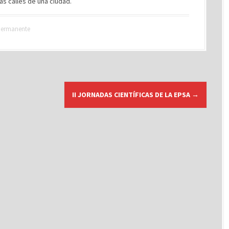
as calles de una ciudad.
permanente
II JORNADAS CIENTÍFICAS DE LA EPSA
→