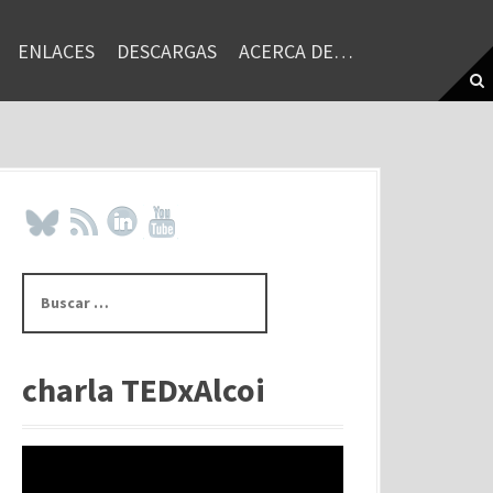
ENLACES
DESCARGAS
ACERCA DE…
B
u
s
c
a
charla TEDxAlcoi
r
: