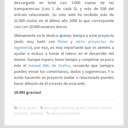
descargado en total casi 3.000 copias de las
transparencias (casi 1 de cada 3), y más de 500 del
artículo relacionado. Su sitio web ha recibido más de
21.000 visitas en el último año 2008 lo que corresponde
casi con 20.000 usuarios únicos.
Últimamente no le dedico apenas tiempo a este proyecto
(ando muy liado con
Rutas
y
otros proyectos de
ingeniería
), por eso, es muy importante que os animéis a
ayudar e incluso a tomar el relevo en el desarrollo del
mismo. Aunque espero tener tiempo y completar un poco
más el
manual Wiki de Grafos
, recuerda que siempre
puedes enviar tus comentarios, dudas y sugerencias. Y si
estás haciendo un proyecto similar o relacionado puedes
hacer difusión de él a través de esta web.
10.001 gracias!
blog
,
grafos
descargas
,
felicidad
,
grafos
,
interés
,
internet
,
proyecto
,
software
enlace permanente