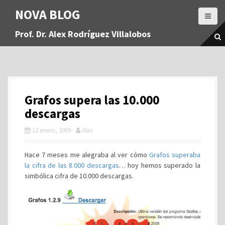
S
NOVA BLOG
a
l
Prof. Dr. Alex Rodríguez Villalobos
t
a
r
a
l
c
Grafos supera las 10.000
o
n
descargas
t
12 enero, 2009
Alex
e
n
i
Hace 7 meses me alegraba al ver cómo
Grafos superaba
d
la cifra de las 8.000 descargas
… hoy hemos superado la
o
simbólica cifra de 10.000 descargas.