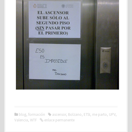
blog
,
formación
ascensor
,
Bolzano
,
ETSI
,
me parto
,
UPV
,
Valencia
,
WTF
enlace permanente