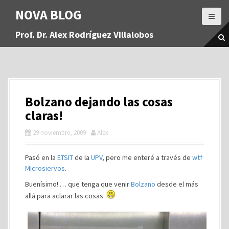
S
NOVA BLOG
a
l
Prof. Dr. Alex Rodríguez Villalobos
t
a
r
a
l
c
Bolzano dejando las cosas
o
n
claras!
t
29 noviembre, 2009
Alex
e
n
i
Pasó en la
ETSIT
de la
UPV
, pero me enteré a través de
wtf
d
Microsiervos
.
o
Buenísimo! … que tenga que venir
Bolzano
desde el más
allá para aclarar las cosas