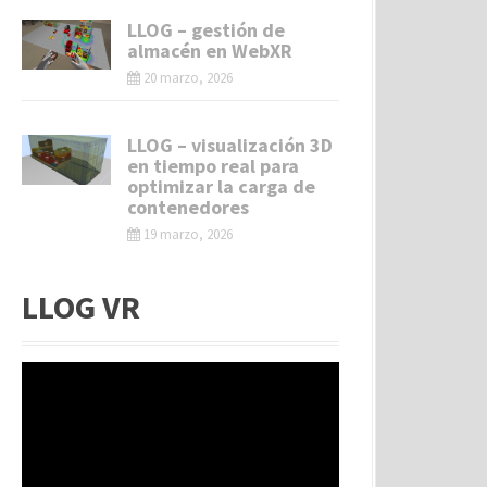
LLOG – gestión de
almacén en WebXR
20 marzo, 2026
LLOG – visualización 3D
en tiempo real para
optimizar la carga de
contenedores
19 marzo, 2026
LLOG VR