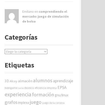
Emiliano en
comprendiendo el
mercado: juego de simulación
de bolsa
Categorías
C
a
t
Etiquetas
e
g
o
alumnos
aprendizaje
almacén
r
3D
Alcoy
í
EPSA
beergame
eficiencia
docencia
empresa
curso
a
experiencia
formación
gnu/linux
s
juego
grafos
implexa
juego de la cerveza