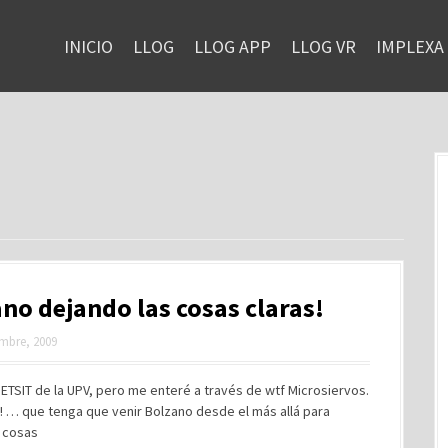
INICIO
LLOG
LLOG APP
LLOG VR
IMPLEXA
no dejando las cosas claras!
mbre, 2009
 ETSIT de la UPV, pero me enteré a través de wtf Microsiervos.
! … que tenga que venir Bolzano desde el más allá para
as cosas