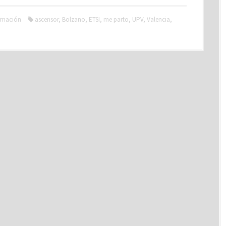
rmación
ascensor
,
Bolzano
,
ETSI
,
me parto
,
UPV
,
Valencia
,