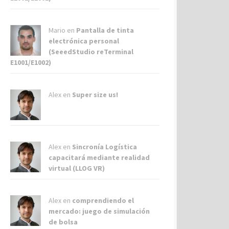
Mario en
Pantalla de tinta
electrónica personal
(SeeedStudio reTerminal
E1001/E1002)
Alex
en
Super size us!
Alex
en
Sincronía Logística
capacitará mediante realidad
virtual (LLOG VR)
Alex
en
comprendiendo el
mercado: juego de simulación
de bolsa