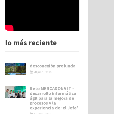
lo más reciente
desconexión profunda
28 julio, 2026
Reto MERCADONA IT –
desarrollo informático
ágil para la mejora de
procesos y la
experiencia de ‘el Jefe’.