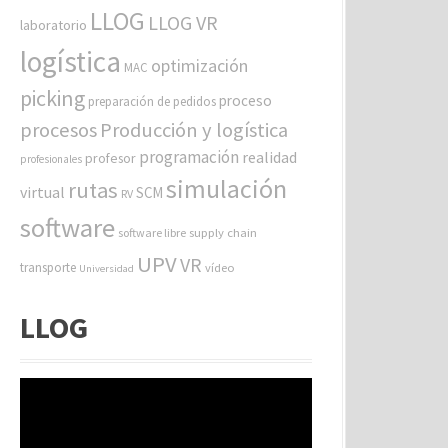
LLOG
LLOG VR
laboratorio
logística
optimización
MAC
picking
proceso
preparación de pedidos
procesos
Producción y logística
programación
realidad
profesor
profesionales
simulación
rutas
virtual
SCM
RV
software
software libre
supply chain
UPV
VR
transporte
vídeo
Universidad
LLOG