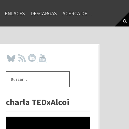
ENLACES
DESCARGAS
ACERCA DE…
B
u
s
c
a
charla TEDxAlcoi
r
: