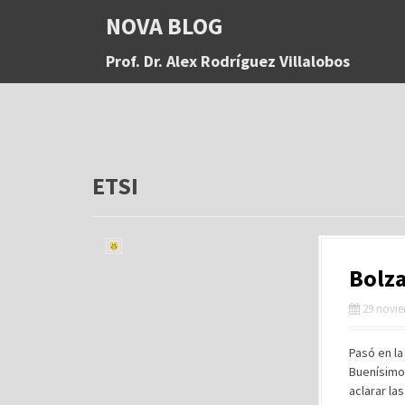
S
NOVA BLOG
a
l
Prof. Dr. Alex Rodríguez Villalobos
t
a
r
a
l
c
o
ETSI
n
t
e
n
Bolza
i
d
29 novie
o
Pasó en la
Buenísimo
aclarar l