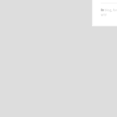
blog
,
fo
WTF