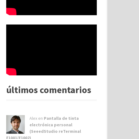
últimos comentarios
Alex
en
Pantalla de tinta
electrónica personal
(SeeedStudio reTerminal
E1001/E1002)