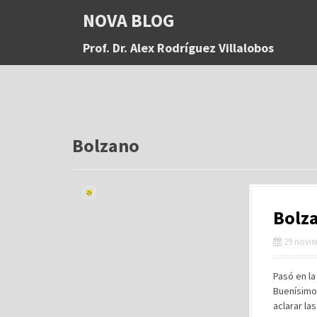
S
NOVA BLOG
a
l
Prof. Dr. Alex Rodríguez Villalobos
t
a
r
a
l
c
o
Bolzano
n
t
e
n
Bolza
i
d
29 novie
o
Pasó en la
Buenísimo
aclarar l