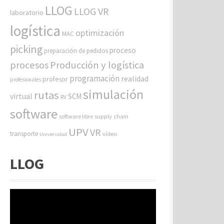
LLOG
LLOG VR
laboratorio
logística
optimización
MAC
picking
proceso
preparación de pedidos
procesos
Producción y logística
programación
realidad
profesor
profesionales
simulación
rutas
virtual
SCM
RV
software
software libre
supply chain
UPV
VR
transporte
vídeo
Universidad
LLOG