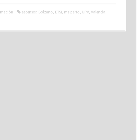
rmación
ascensor
,
Bolzano
,
ETSI
,
me parto
,
UPV
,
Valencia
,