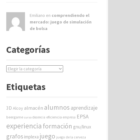
Emiliano en
comprendiendo el
mercado: juego de simulación
de bolsa
Categorías
C
a
t
Etiquetas
e
g
o
alumnos
aprendizaje
almacén
r
3D
Alcoy
í
EPSA
beergame
eficiencia
docencia
empresa
curso
a
experiencia
formación
gnu/linux
s
juego
grafos
implexa
juego de la cerveza