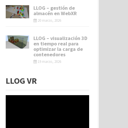
LLOG – gestión de
almacén en WebXR
20 marzo, 2026
LLOG – visualización 3D
en tiempo real para
optimizar la carga de
contenedores
19 marzo, 2026
LLOG VR