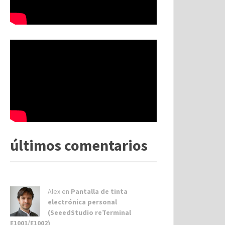
últimos comentarios
Alex
en
Pantalla de tinta
electrónica personal
(SeeedStudio reTerminal
E1001/E1002)