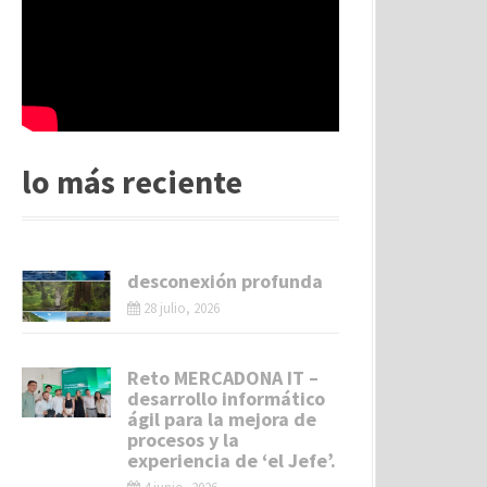
lo más reciente
desconexión profunda
28 julio, 2026
Reto MERCADONA IT –
desarrollo informático
ágil para la mejora de
procesos y la
experiencia de ‘el Jefe’.