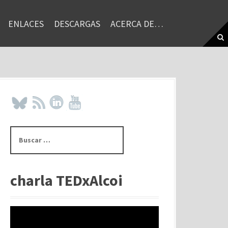
ENLACES
DESCARGAS
ACERCA DE…
B
u
s
c
a
charla TEDxAlcoi
r
: