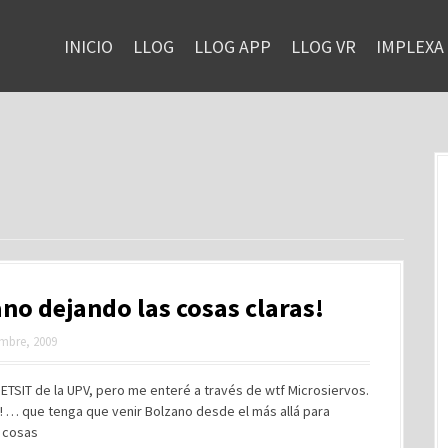
INICIO
LLOG
LLOG APP
LLOG VR
IMPLEXA
no dejando las cosas claras!
mbre, 2009
 ETSIT de la UPV, pero me enteré a través de wtf Microsiervos.
! … que tenga que venir Bolzano desde el más allá para
as cosas