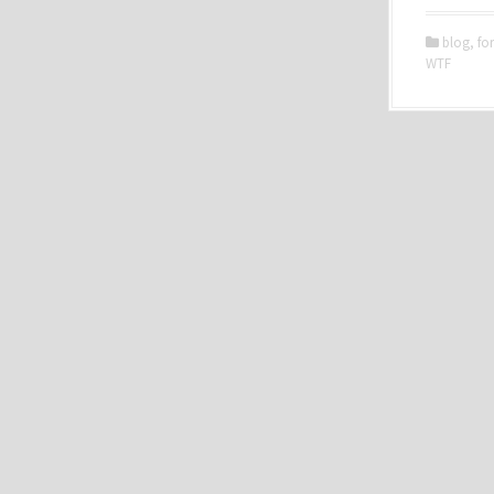
blog
,
fo
WTF