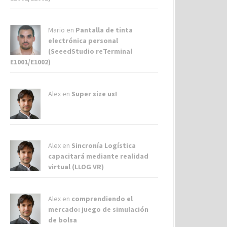
Mario en
Pantalla de tinta
electrónica personal
(SeeedStudio reTerminal
E1001/E1002)
Alex
en
Super size us!
Alex
en
Sincronía Logística
capacitará mediante realidad
virtual (LLOG VR)
Alex
en
comprendiendo el
mercado: juego de simulación
de bolsa