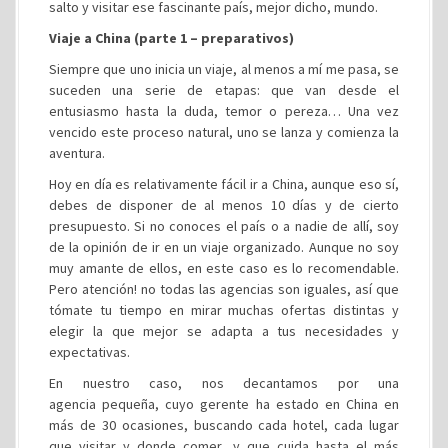
salto y visitar ese fascinante país, mejor dicho, mundo.
Viaje a China (parte 1 – preparativos)
Siempre que uno inicia un viaje, al menos a mí me pasa, se
suceden una serie de etapas: que van desde el
entusiasmo hasta la duda, temor o pereza… Una vez
vencido este proceso natural, uno se lanza y comienza la
aventura.
Hoy en día es relativamente fácil ir a China, aunque eso sí,
debes de disponer de al menos 10 días y de cierto
presupuesto. Si no conoces el país o a nadie de allí, soy
de la opinión de ir en un viaje organizado. Aunque no soy
muy amante de ellos, en este caso es lo recomendable.
Pero atención! no todas las agencias son iguales, así que
tómate tu tiempo en mirar muchas ofertas distintas y
elegir la que mejor se adapta a tus necesidades y
expectativas.
En nuestro caso, nos decantamos por una
agencia pequeña, cuyo gerente ha estado en China en
más de 30 ocasiones, buscando cada hotel, cada lugar
que visitar y donde comer, y que cuida hasta el más