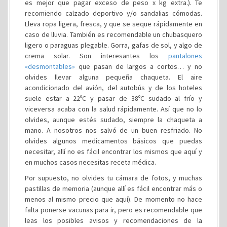
es mejor que pagar exceso de peso x kg extra.). Te
recomiendo calzado deportivo y/o sandalias cómodas.
Lleva ropa ligera, fresca, y que se seque rápidamente en
caso de lluvia. También es recomendable un chubasquero
ligero o paraguas plegable. Gorra, gafas de sol, y algo de
crema solar. Son interesantes los
pantalones
«desmontables»
que pasan de largos a cortos… y no
olvides llevar alguna pequeña chaqueta. El aire
acondicionado del avión, del autobús y de los hoteles
suele estar a 22ºC y pasar de 38ºC sudado al frío y
viceversa acaba con la salud rápidamente. Así que no lo
olvides, aunque estés sudado, siempre la chaqueta a
mano. A nosotros nos salvó de un buen resfriado. No
olvides algunos medicamentos básicos que puedas
necesitar, allí no es fácil encontrar los mismos que aquí y
en muchos casos necesitas receta médica.
Por supuesto, no olvides tu cámara de fotos, y muchas
pastillas de memoria (aunque allí es fácil encontrar más o
menos al mismo precio que aquí). De momento no hace
falta ponerse vacunas para ir, pero es recomendable que
leas los posibles avisos y recomendaciones de la