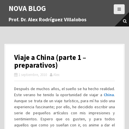
S
NOVA BLOG
a
l
Prof. Dr. Alex Rodríguez Villalobos
t
a
r
a
l
c
Viaje a China (parte 1 –
o
n
preparativos)
t
1 septiembre, 2010
Alex
e
n
i
Después de muchos años, el sueño se ha hecho realidad.
d
Este verano he tenido la oportunidad de viajar a
China
.
o
Aunque se trata de un viaje turístico, para mí ha sido una
experiencia fascinante; por ello, he decidido escribir una
serie de pequeños artículos con mis impresiones y
sentimientos. Espero que os gusten, y para todos
aquellos que como yo sueñan con ir, os anime a dar el