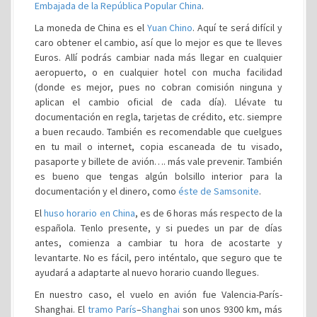
Embajada de la República Popular China
.
La moneda de China es el
Yuan Chino
. Aquí te será difícil y
caro obtener el cambio, así que lo mejor es que te lleves
Euros. Allí podrás cambiar nada más llegar en cualquier
aeropuerto, o en cualquier hotel con mucha facilidad
(donde es mejor, pues no cobran comisión ninguna y
aplican el cambio oficial de cada día). Llévate tu
documentación en regla, tarjetas de crédito, etc. siempre
a buen recaudo. También es recomendable que cuelgues
en tu mail o internet, copia escaneada de tu visado,
pasaporte y billete de avión…. más vale prevenir. También
es bueno que tengas algún bolsillo interior para la
documentación y el dinero, como
éste de Samsonite
.
El
huso horario en China
, es de 6 horas más respecto de la
española. Tenlo presente, y si puedes un par de días
antes, comienza a cambiar tu hora de acostarte y
levantarte. No es fácil, pero inténtalo, que seguro que te
ayudará a adaptarte al nuevo horario cuando llegues.
En nuestro caso, el vuelo en avión fue Valencia-París-
Shanghai. El
tramo
París
–
Shanghai
son unos 9300 km, más