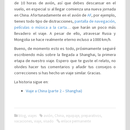
de 10 horas de avión, así que debes descansar en el
vuelo, en especial si al llegar comienza una nueva jornada
en China. Afortunadamente en el avión de
AF
, por ejemplo,
tienes todo tipo de distracciones,
pantalla de navegación,
películas o música a la carta
… que harán un poco más
llevadero el viaje. A pesar de ello, atravesar Rusia y
Mongolia se hace realmente eterno incluso a 1000 km/h.
Bueno, de momento esto es todo, próximamente seguiré
escribiendo más sobre la llegada a Shanghai, la primera
etapa de nuestro viaje. Espero que te guste el relato, no
olvides hacer tus comentarios y añadir tus consejos o
correcciones si has hecho un viaje similar. Gracias.
La historia sigue en:
Viaje a China (parte 2 – Shanghai)
blog
,
viajes
avión
,
China
,
equipaje
,
preparativos
,
vacaciones
,
viaje
,
visado
enlace permanente