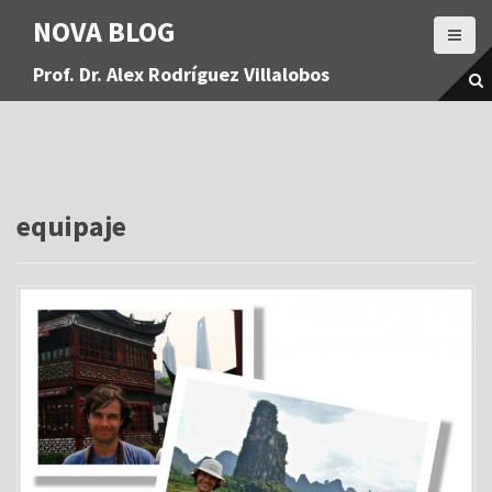
S
NOVA BLOG
a
l
Prof. Dr. Alex Rodríguez Villalobos
t
a
r
a
l
c
o
equipaje
n
t
e
n
i
d
o