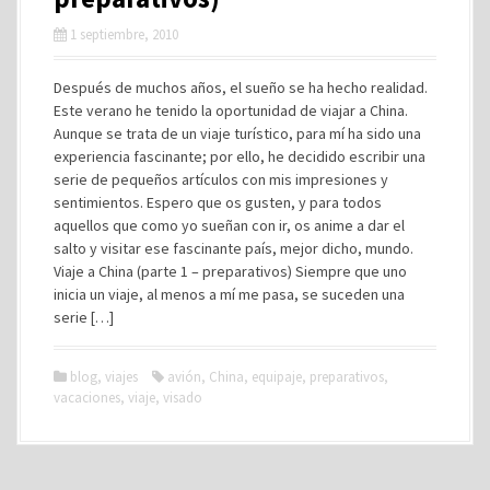
1 septiembre, 2010
Después de muchos años, el sueño se ha hecho realidad.
Este verano he tenido la oportunidad de viajar a China.
Aunque se trata de un viaje turístico, para mí ha sido una
experiencia fascinante; por ello, he decidido escribir una
serie de pequeños artículos con mis impresiones y
sentimientos. Espero que os gusten, y para todos
aquellos que como yo sueñan con ir, os anime a dar el
salto y visitar ese fascinante país, mejor dicho, mundo.
Viaje a China (parte 1 – preparativos) Siempre que uno
inicia un viaje, al menos a mí me pasa, se suceden una
serie […]
blog
,
viajes
avión
,
China
,
equipaje
,
preparativos
,
vacaciones
,
viaje
,
visado