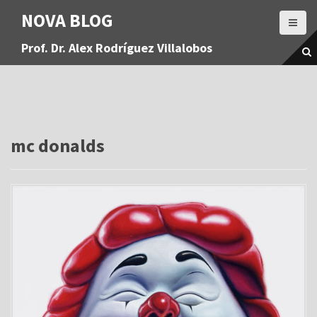
S
NOVA BLOG
a
l
Prof. Dr. Alex Rodríguez Villalobos
t
a
r
a
l
c
o
mc donalds
n
t
e
n
i
d
o