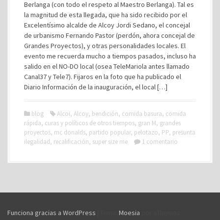
Berlanga (con todo el respeto al Maestro Berlanga). Tal es
la magnitud de esta llegada, que ha sido recibido por el
Excelentísimo alcalde de Alcoy Jordi Sedano, el concejal
de urbanismo Fernando Pastor (perdón, ahora concejal de
Grandes Proyectos), y otras personalidades locales. El
evento me recuerda mucho a tiempos pasados, incluso ha
salido en el NO-DO local (osea TeleMariola antes llamado
Canal37 y Tele7). Fijaros en la foto que ha publicado el
Diario Información de la inauguración, el local […]
blog
Alcoi
,
Alcoy
,
bendición
,
comida basura
,
comida
rápida
,
curas y políticos de otros tiempos
,
gran M
,
grandes
proyectos
,
mc donalds
,
partido popular
,
pelotazo
,
PP
,
presunta
ilegalidad
,
recalificación
,
super size me
1 comentario
Funciona gracias a WordPress
|
Tema:
Moesia
por aThemes