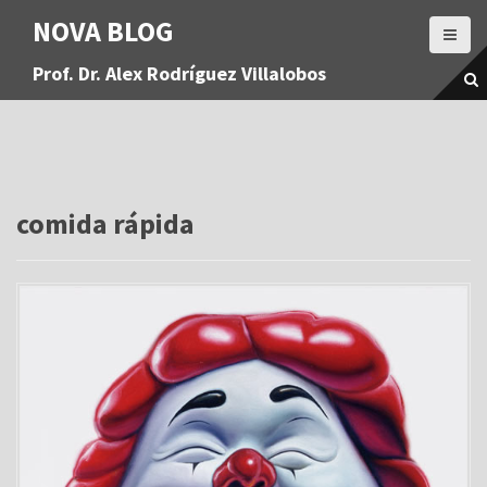
S
NOVA BLOG
a
l
Prof. Dr. Alex Rodríguez Villalobos
t
a
r
a
l
c
o
comida rápida
n
t
e
n
i
d
o