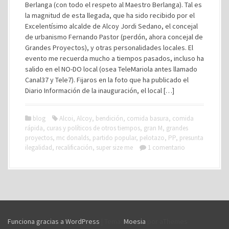
Berlanga (con todo el respeto al Maestro Berlanga). Tal es
la magnitud de esta llegada, que ha sido recibido por el
Excelentísimo alcalde de Alcoy Jordi Sedano, el concejal
de urbanismo Fernando Pastor (perdón, ahora concejal de
Grandes Proyectos), y otras personalidades locales. El
evento me recuerda mucho a tiempos pasados, incluso ha
salido en el NO-DO local (osea TeleMariola antes llamado
Canal37 y Tele7). Fijaros en la foto que ha publicado el
Diario Información de la inauguración, el local […]
blog
Alcoi
,
Alcoy
,
bendición
,
comida basura
,
comida
rápida
,
curas y políticos de otros tiempos
,
gran M
,
grandes
proyectos
,
mc donalds
,
partido popular
,
pelotazo
,
PP
,
presunta
ilegalidad
,
recalificación
,
super size me
1 comentario
Funciona gracias a WordPress
|
Tema:
Moesia
por aThemes