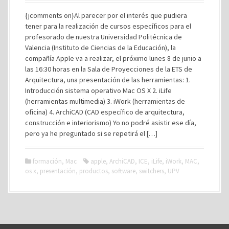
{jcomments on}Al parecer por el interés que pudiera
tener para la realización de cursos específicos para el
profesorado de nuestra Universidad Politécnica de
Valencia (Instituto de Ciencias de la Educación), la
compañía Apple va a realizar, el próximo lunes 8 de junio a
las 16:30 horas en la Sala de Proyecciones de la ETS de
Arquitectura, una presentación de las herramientas: 1.
Introducción sistema operativo Mac OS X 2. iLife
(herramientas multimedia) 3. iWork (herramientas de
oficina) 4. ArchiCAD (CAD específico de arquitectura,
construcción e interiorismo) Yo no podré asistir ese día,
pero ya he preguntado si se repetirá el […]
formación
,
Mac
apple
,
ArchiCAD
,
ICE
,
iLife
,
iWork
,
MAC
,
os x
,
presentación
,
productos
,
software
,
switchers
,
UPV