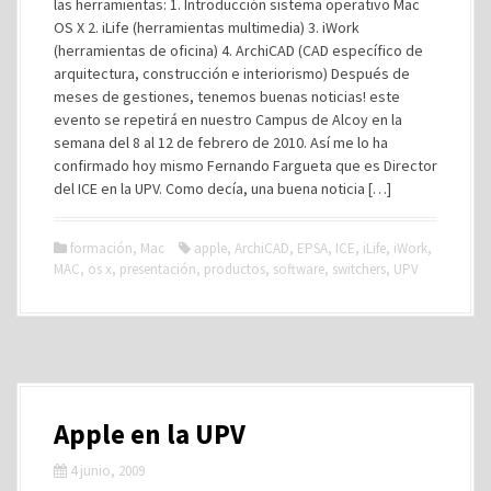
las herramientas: 1. Introducción sistema operativo Mac
OS X 2. iLife (herramientas multimedia) 3. iWork
(herramientas de oficina) 4. ArchiCAD (CAD específico de
arquitectura, construcción e interiorismo) Después de
meses de gestiones, tenemos buenas noticias! este
evento se repetirá en nuestro Campus de Alcoy en la
semana del 8 al 12 de febrero de 2010. Así me lo ha
confirmado hoy mismo Fernando Fargueta que es Director
del ICE en la UPV. Como decía, una buena noticia […]
formación
,
Mac
apple
,
ArchiCAD
,
EPSA
,
ICE
,
iLife
,
iWork
,
MAC
,
os x
,
presentación
,
productos
,
software
,
switchers
,
UPV
Apple en la UPV
4 junio, 2009