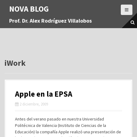
S
NOVA BLOG
a
l
Prof. Dr. Alex Rodríguez Villalobos
t
a
r
a
l
c
o
iWork
n
t
e
n
Apple en la EPSA
i
d
2 diciembre, 2009
o
Antes del verano pasado en nuestra Universidad
Politécnica de Valencia (Instituto de Ciencias de la
Educación) la compañía Apple realizó una presentación de