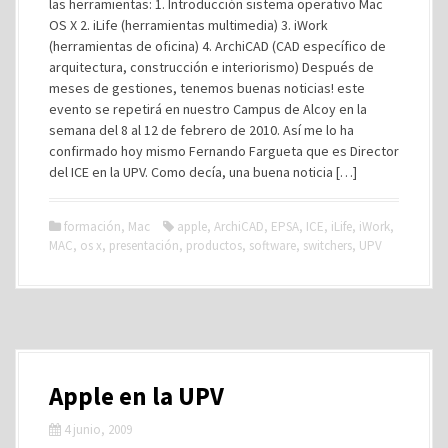
las herramientas: 1. Introducción sistema operativo Mac
OS X 2. iLife (herramientas multimedia) 3. iWork
(herramientas de oficina) 4. ArchiCAD (CAD específico de
arquitectura, construcción e interiorismo) Después de
meses de gestiones, tenemos buenas noticias! este
evento se repetirá en nuestro Campus de Alcoy en la
semana del 8 al 12 de febrero de 2010. Así me lo ha
confirmado hoy mismo Fernando Fargueta que es Director
del ICE en la UPV. Como decía, una buena noticia […]
formación
,
Mac
apple
,
ArchiCAD
,
EPSA
,
ICE
,
iLife
,
iWork
,
MAC
,
os x
,
presentación
,
productos
,
software
,
switchers
,
UPV
Apple en la UPV
4 junio, 2009