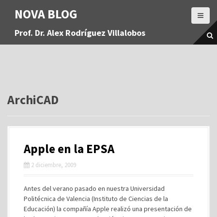
S
NOVA BLOG
a
l
Prof. Dr. Alex Rodríguez Villalobos
t
a
r
a
l
c
o
ArchiCAD
n
t
e
n
Apple en la EPSA
i
d
2 diciembre, 2009
o
Antes del verano pasado en nuestra Universidad
Politécnica de Valencia (Instituto de Ciencias de la
Educación) la compañía Apple realizó una presentación de