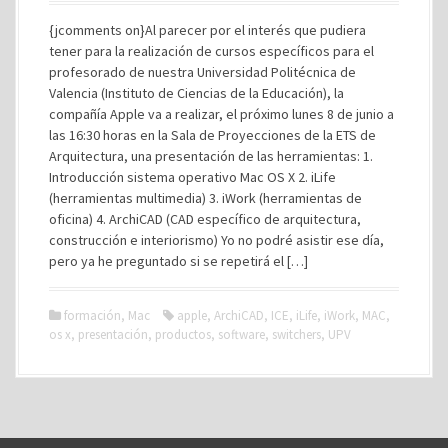
{jcomments on}Al parecer por el interés que pudiera
tener para la realización de cursos específicos para el
profesorado de nuestra Universidad Politécnica de
Valencia (Instituto de Ciencias de la Educación), la
compañía Apple va a realizar, el próximo lunes 8 de junio a
las 16:30 horas en la Sala de Proyecciones de la ETS de
Arquitectura, una presentación de las herramientas: 1.
Introducción sistema operativo Mac OS X 2. iLife
(herramientas multimedia) 3. iWork (herramientas de
oficina) 4. ArchiCAD (CAD específico de arquitectura,
construcción e interiorismo) Yo no podré asistir ese día,
pero ya he preguntado si se repetirá el […]
formación
,
Mac
apple
,
ArchiCAD
,
ICE
,
iLife
,
iWork
,
MAC
,
os x
,
presentación
,
productos
,
software
,
switchers
,
UPV