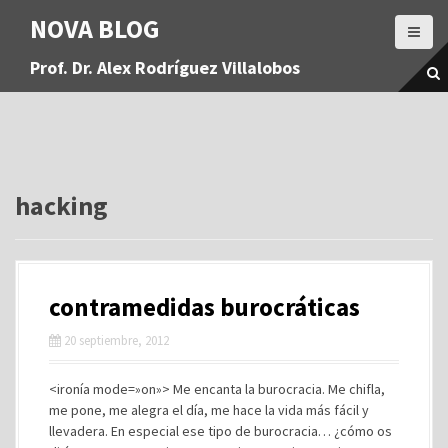
S
NOVA BLOG
a
l
Prof. Dr. Alex Rodríguez Villalobos
t
a
r
a
l
c
o
hacking
n
t
e
n
contramedidas burocráticas
i
d
20 septiembre, 2012
o
<ironía mode=»on»> Me encanta la burocracia. Me chifla,
me pone, me alegra el día, me hace la vida más fácil y
llevadera. En especial ese tipo de burocracia… ¿cómo os