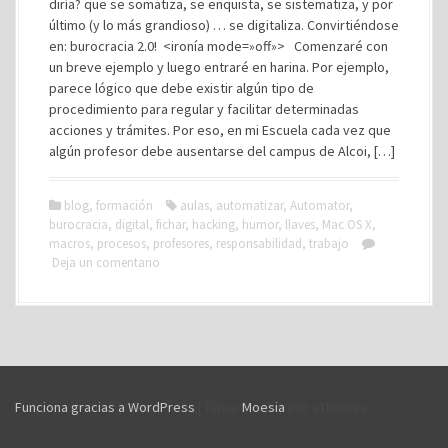
diría? que se somatiza, se enquista, se sistematiza, y por
último (y lo más grandioso) … se digitaliza. Convirtiéndose
en: burocracia 2.0! <ironía mode=»off»> Comenzaré con
un breve ejemplo y luego entraré en harina. Por ejemplo,
parece lógico que debe existir algún tipo de
procedimiento para regular y facilitar determinadas
acciones y trámites. Por eso, en mi Escuela cada vez que
algún profesor debe ausentarse del campus de Alcoi, […]
blog
,
formación
aulas
,
automatizar
,
Automator
,
burocracia
,
digital
,
fichar
,
hacking
,
humor
,
llaves
,
Mac OS X
,
macros
,
procesos
,
profesores
,
responsabilidad
,
trabajo
Deja un comentario
Funciona gracias a WordPress
|
Tema:
Moesia
por aThemes