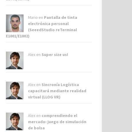
Mario en
Pantalla de tinta
electrónica personal
(SeeedStudio reTerminal
E1001/E1002)
Alex
en
Super size us!
Alex
en
Sincronía Logística
capacitará mediante realidad
virtual (LLOG VR)
Alex
en
comprendiendo el
mercado: juego de simulación
de bolsa