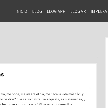
INICIO
LLOG
LLOG APP
LLOG VR
IMPLEXA
as
la, me pone, me alegra el día, me hace la vida más fácil y
o os diría? que se somatiza, se enquista, se sistematiza, y
nvirtiéndose en: burocracia 2.0! <ironía mode=»off»>