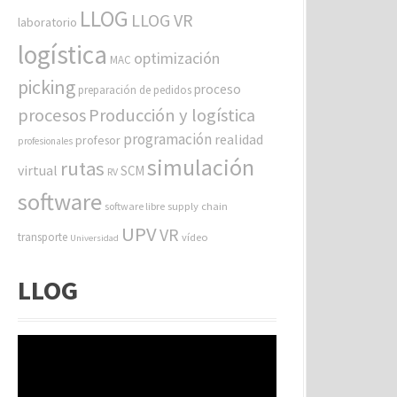
LLOG
LLOG VR
laboratorio
logística
optimización
MAC
picking
proceso
preparación de pedidos
procesos
Producción y logística
programación
realidad
profesor
profesionales
simulación
rutas
virtual
SCM
RV
software
software libre
supply chain
UPV
VR
transporte
vídeo
Universidad
LLOG