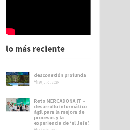
lo más reciente
desconexión profunda
28 julio, 2026
Reto MERCADONA IT –
desarrollo informático
ágil para la mejora de
procesos y la
experiencia de ‘el Jefe’.