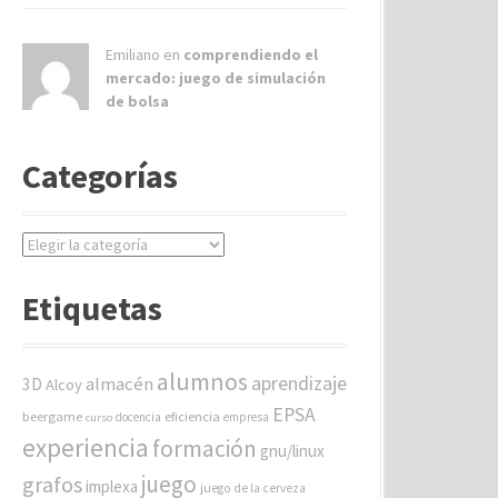
Emiliano en
comprendiendo el
mercado: juego de simulación
de bolsa
Categorías
C
a
t
Etiquetas
e
g
o
alumnos
aprendizaje
almacén
r
3D
Alcoy
í
EPSA
beergame
eficiencia
docencia
empresa
curso
a
experiencia
formación
gnu/linux
s
juego
grafos
implexa
juego de la cerveza