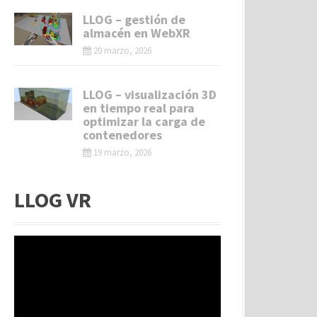
LLOG – gestión de
almacén en WebXR
20 marzo, 2026
LLOG – visualización 3D
en tiempo real para
optimizar la carga de
contenedores
19 marzo, 2026
LLOG VR