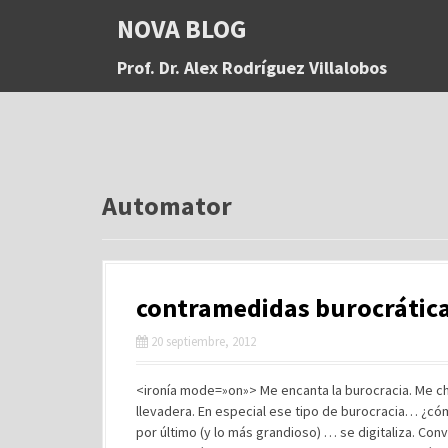
S
NOVA BLOG
a
l
Prof. Dr. Alex Rodríguez Villalobos
t
a
r
a
l
c
o
Automator
n
t
e
n
contramedidas burocrátic
i
d
20 septiembre, 2012
o
<ironía mode=»on»> Me encanta la burocracia. Me chif
llevadera. En especial ese tipo de burocracia… ¿cóm
por último (y lo más grandioso) … se digitaliza. Co