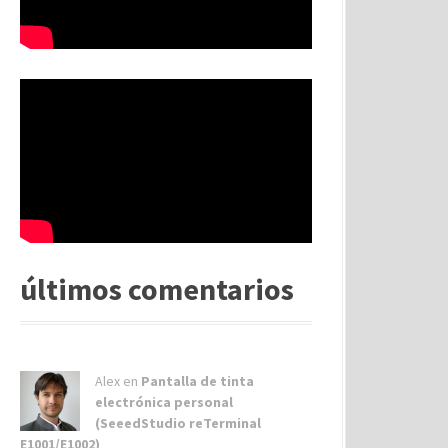
últimos comentarios
Alex
en
Pantalla de tinta
electrónica personal
(SeeedStudio reTerminal
E1001/E1002)