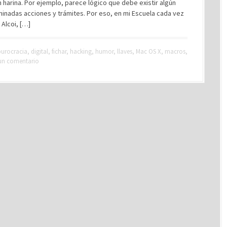
harina. Por ejemplo, parece lógico que debe existir algún
rminadas acciones y trámites. Por eso, en mi Escuela cada vez
Alcoi, […]
burocracia
,
digital
,
fichar
,
hacking
,
humor
,
llaves
,
Mac OS X
,
macros
,
un comentario