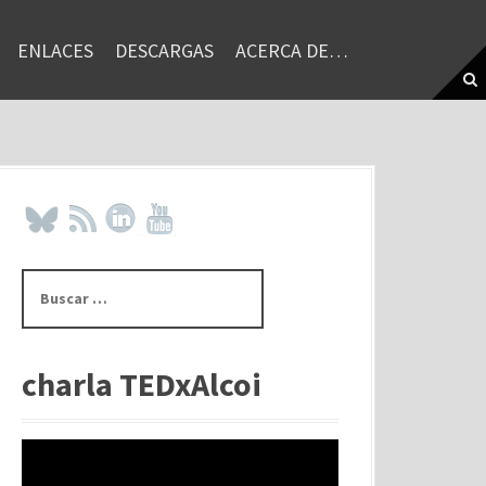
ENLACES
DESCARGAS
ACERCA DE…
B
u
s
c
a
charla TEDxAlcoi
r
: