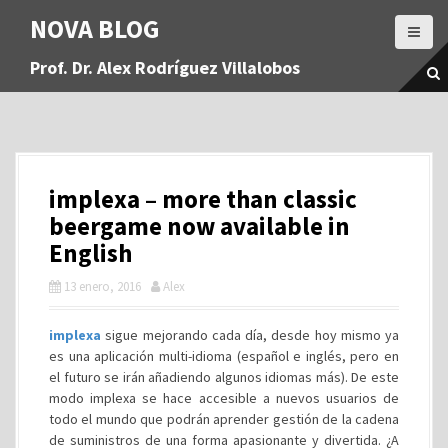
S
NOVA BLOG
a
l
Prof. Dr. Alex Rodríguez Villalobos
t
a
r
a
l
c
implexa – more than classic
o
n
beergame now available in
t
English
e
n
13 enero, 2016
Alex
i
d
implexa
sigue mejorando cada día, desde hoy mismo ya
o
es una aplicación multi-idioma (español e inglés, pero en
el futuro se irán añadiendo algunos idiomas más). De este
modo implexa se hace accesible a nuevos usuarios de
todo el mundo que podrán aprender gestión de la cadena
de suministros de una forma apasionante y divertida. ¿A