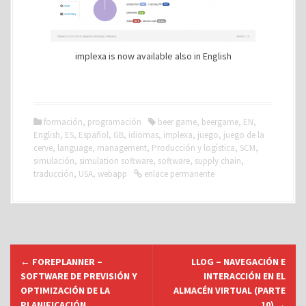
implexa is now available also in English
formación
,
programación
beer game
,
beergame
,
EN
,
English
,
ES
,
Español
,
GB
,
idiomas
,
implexa
,
juego
,
juego de la
cerve
,
language
,
management
,
Producción y logística
,
SCM
,
simulación
,
simulation software
,
software
,
supply chain
,
traducción
,
USA
,
webapp
enlace permanente
N
←
FOREPLANNER –
LLOG – NAVEGACIÓN E
a
SOFTWARE DE PREVISIÓN Y
INTERACCIÓN EN EL
v
OPTIMIZACIÓN DE LA
ALMACÉN VIRTUAL (PARTE
PLANIFICACIÓN
10)
→