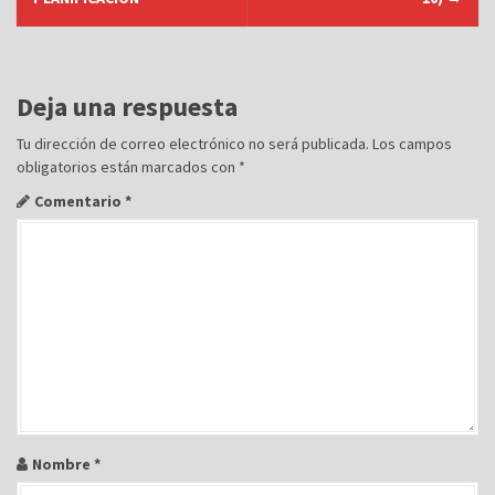
e
g
a
c
Deja una respuesta
i
Tu dirección de correo electrónico no será publicada.
Los campos
ó
obligatorios están marcados con
*
n
Comentario
*
d
e
e
n
t
r
a
d
a
Nombre
*