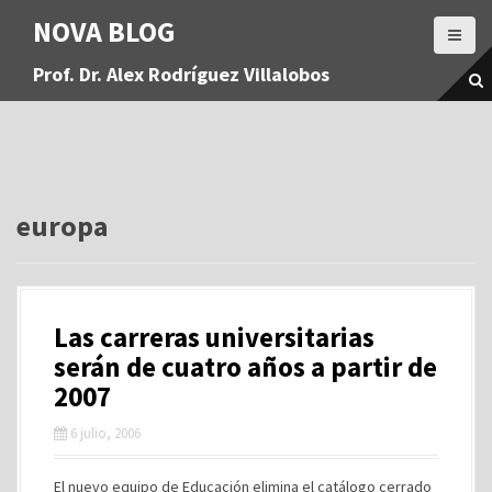
S
NOVA BLOG
a
l
Prof. Dr. Alex Rodríguez Villalobos
t
a
r
a
l
c
o
europa
n
t
e
n
Las carreras universitarias
i
d
serán de cuatro años a partir de
o
2007
6 julio, 2006
El nuevo equipo de Educación elimina el catálogo cerrado