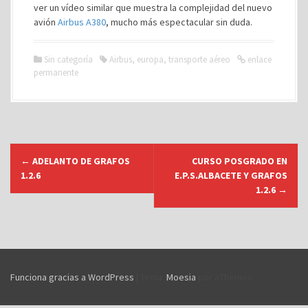
ver un vídeo similar que muestra la complejidad del nuevo
avión
Airbus A380
, mucho más espectacular sin duda.
Sin categoría
Airbus
,
europa
,
transporte aéreo
enlace
permanente
N
←
ADELANTO DE GRAFOS
CURSO POSGRADO EN
a
1.2.6
E.P.S.ALBACETE Y GRAFOS
v
1.2.6
→
e
g
a
c
Funciona gracias a WordPress
|
Tema:
Moesia
por aThemes
i
ó