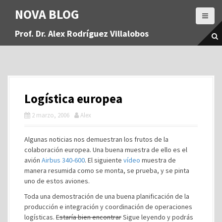
S
NOVA BLOG
a
l
Prof. Dr. Alex Rodríguez Villalobos
t
a
r
a
l
c
Logística europea
o
n
2 marzo, 2006
Alex
t
e
Algunas noticias nos demuestran los frutos de la
n
colaboración europea. Una buena muestra de ello es el
i
avión
Airbus 340-600
. El siguiente
vídeo
muestra de
d
manera resumida como se monta, se prueba, y se pinta
o
uno de estos aviones.
Toda una demostración de una buena planificación de la
producción e integración y coordinación de operaciones
logísticas.
Estaría bien encontrar
Sigue leyendo y podrás