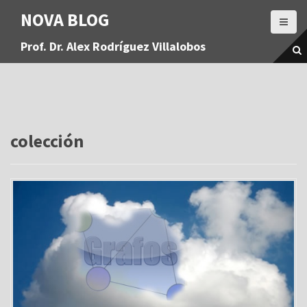
S
NOVA BLOG
a
l
Prof. Dr. Alex Rodríguez Villalobos
t
a
r
a
l
c
o
colección
n
t
e
n
i
d
o