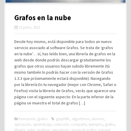
Grafos en la nube
23 junio, 2011
Desde hoy mismo, está disponible para todos un nuevo
servicio asociado al software Grafos. Se trata de ‘grafos
en la nube’… sí, has leído bien, una librería de grafos en la
web desde donde podrás descargar gratuitamente los
grafos que otros usuarios hayan subido libremente (tú
mismo también lo podrás hacer con la versión de Grafos
1.3.3 que próximamente estará disponible). Navegando
por la librería En tu navegador (mejor con Chrome, Safari o
Firefox) visita la librería de Grafos, verás que aparece una
página con el siguiente aspecto: En la parte inferior de la
página se muestra el total de grafos […]
formación
,
grafos
.graphML
,
algoritmos
,
alumno
,
aplicación
,
aprendizaje
,
colección
,
compartir
,
ejemplos
,
grafos
,
librería
,
nube
,
profesor
,
repositorio
,
teoría de grafos
,
tutorial