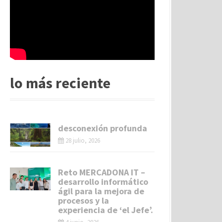
lo más reciente
desconexión profunda
28 julio, 2026
Reto MERCADONA IT –
desarrollo informático
ágil para la mejora de
procesos y la
experiencia de ‘el Jefe’.