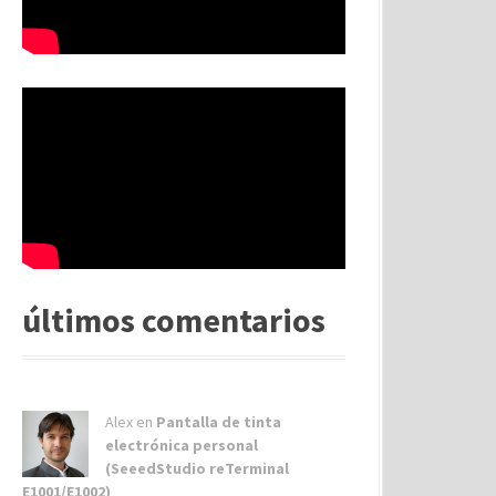
últimos comentarios
Alex
en
Pantalla de tinta
electrónica personal
(SeeedStudio reTerminal
E1001/E1002)