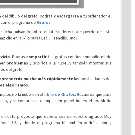
 del dibujo del grafo: podrás
descargarte
a tu ordenador el
ir con el programa de
Grafos
.
or ficha pulsando sobre el lateral derecho/izquierdo de esta
az clic en la (x) o pulsa Esc…. sencillo, ¿no?
rvicio
. Podrás
compartir
tus grafos con tus compañeros de
ner
problemas
y subirlos a la nube, y también mostrar sus
es del grafo.
aprenderás mucho más rápidamente
las posibilidades del
tes algoritmos
.
mplos de la nube con el
libro de Grafos
. Recuerda que para
ecio, y si compras el ejemplar en papel tienes el ebook de
o en este proyecto que espero sea de vuestro agrado. Muy
afos 1.3.3, y desde el programa tú también podrás subir y