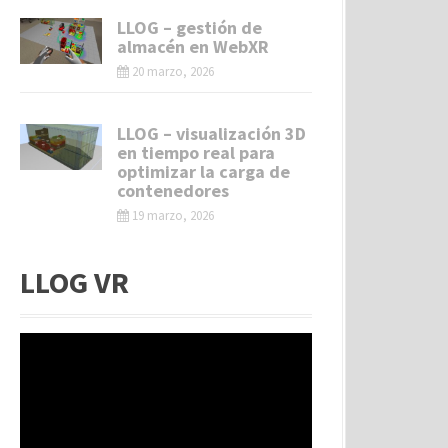
LLOG – gestión de
almacén en WebXR
20 marzo, 2026
LLOG – visualización 3D
en tiempo real para
optimizar la carga de
contenedores
19 marzo, 2026
LLOG VR