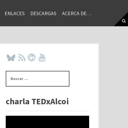
ENLACES
DESCARGAS
ACERCA DE…
B
u
s
c
a
charla TEDxAlcoi
r
: