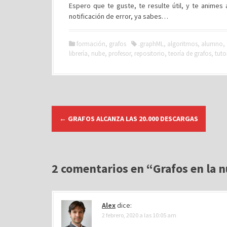
Espero que te guste, te resulte útil, y te animes
notificación de error, ya sabes…
formación
,
grafos
.graphML
,
algoritmos
,
alumno
,
librería
,
nube
,
profesor
,
repositorio
,
teoría de grafos
,
tuto
N
←
GRAFOS ALCANZA LAS 20.000 DESCARGAS
a
v
e
g
2 comentarios en “
Grafos en la 
a
c
Alex
dice:
i
2 febrero, 2020 a las 10:05 am
ó