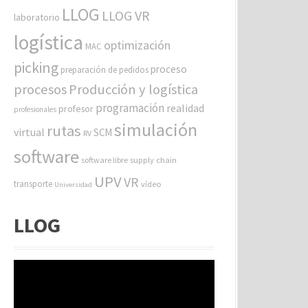
LLOG
LLOG VR
laboratorio
logística
optimización
MAC
picking
proceso
preparación de pedidos
procesos
Producción y logística
programación
realidad
profesor
profesionales
simulación
rutas
virtual
SCM
RV
software
software libre
supply chain
UPV
VR
transporte
vídeo
Universidad
LLOG