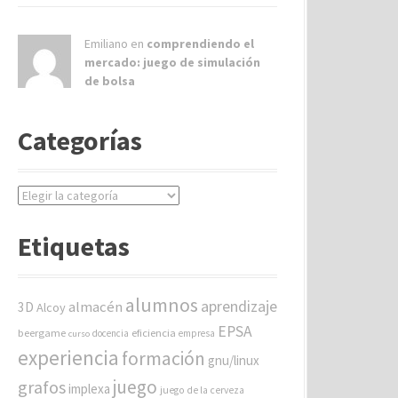
Emiliano en
comprendiendo el
mercado: juego de simulación
de bolsa
Categorías
C
a
t
Etiquetas
e
g
o
alumnos
aprendizaje
almacén
r
3D
Alcoy
í
EPSA
beergame
eficiencia
docencia
empresa
curso
a
experiencia
formación
gnu/linux
s
juego
grafos
implexa
juego de la cerveza