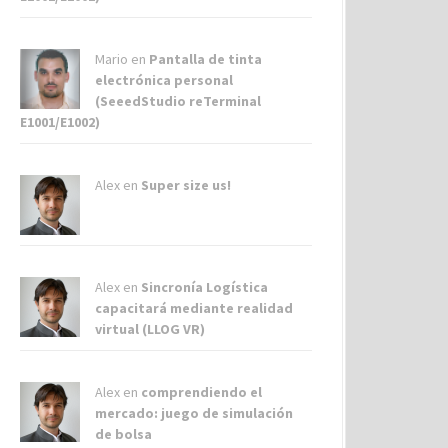
Mario en
Pantalla de tinta
electrónica personal
(SeeedStudio reTerminal
E1001/E1002)
Alex
en
Super size us!
Alex
en
Sincronía Logística
capacitará mediante realidad
virtual (LLOG VR)
Alex
en
comprendiendo el
mercado: juego de simulación
de bolsa