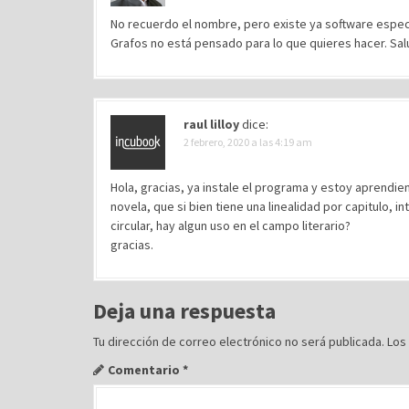
n
No recuerdo el nombre, pero existe ya software especi
d
Grafos no está pensado para lo que quieres hacer. Sa
e
e
n
raul lilloy
dice:
2 febrero, 2020 a las 4:19 am
t
r
Hola, gracias, ya instale el programa y estoy aprendien
a
novela, que si bien tiene una linealidad por capitulo, 
d
circular, hay algun uso en el campo literario?
gracias.
a
s
Deja una respuesta
Tu dirección de correo electrónico no será publicada.
Los
Comentario
*