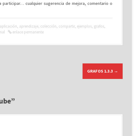
 a participar… cualquier sugerencia de mejora, comentario o
aplicación
,
aprendizaje
,
colección
,
compartir
,
ejemplos
,
grafos
,
rial
enlace permanente
GRAFOS 1.3.3
→
nube
”