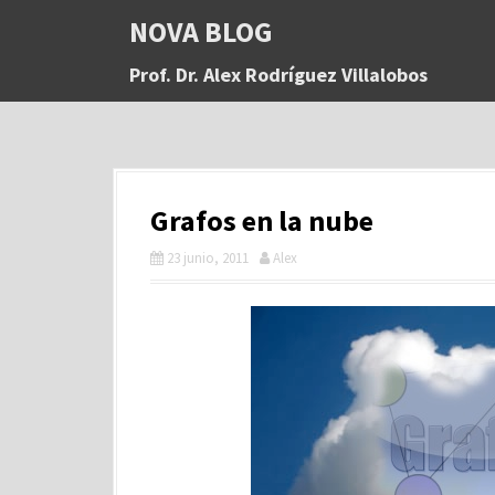
S
NOVA BLOG
a
l
Prof. Dr. Alex Rodríguez Villalobos
t
a
r
a
l
c
Grafos en la nube
o
n
23 junio, 2011
Alex
t
e
n
i
d
o