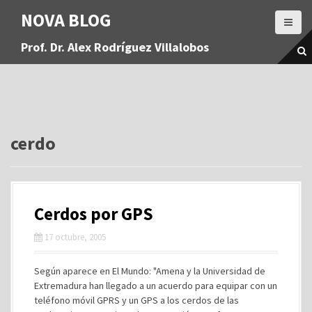
S
NOVA BLOG
a
l
Prof. Dr. Alex Rodríguez Villalobos
t
a
r
a
l
c
o
cerdo
n
t
e
n
Cerdos por GPS
i
d
17 octubre, 2005
o
Según aparece en El Mundo: "Amena y la Universidad de
Extremadura han llegado a un acuerdo para equipar con un
teléfono móvil GPRS y un GPS a los cerdos de las