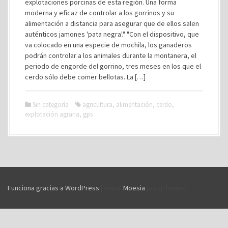
explotaciones porcinas de esta región. Una forma
moderna y eficaz de controlar a los gorrinos y su
alimentación a distancia para asegurar que de ellos salen
auténticos jamones 'pata negra'." "Con el dispositivo, que
va colocado en una especie de mochila, los ganaderos
podrán controlar a los animales durante la montanera, el
periodo de engorde del gorrino, tres meses en los que el
cerdo sólo debe comer bellotas. La […]
Sin categoría
agricultura
,
alimentación
,
cerdo
,
explotación agraria
,
gps
Funciona gracias a WordPress
|
Tema:
Moesia
por aThemes