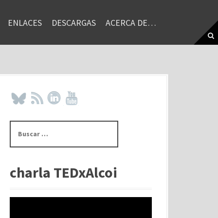
ENLACES
DESCARGAS
ACERCA DE…
B
u
s
c
a
charla TEDxAlcoi
r
: