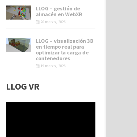
LLOG – gestión de
almacén en WebXR
20 marzo, 2026
LLOG – visualización 3D
en tiempo real para
optimizar la carga de
contenedores
19 marzo, 2026
LLOG VR