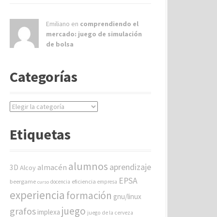
Emiliano en
comprendiendo el
mercado: juego de simulación
de bolsa
Categorías
C
a
t
Etiquetas
e
g
o
alumnos
aprendizaje
almacén
r
3D
Alcoy
í
EPSA
beergame
eficiencia
docencia
empresa
curso
a
experiencia
formación
gnu/linux
s
juego
grafos
implexa
juego de la cerveza