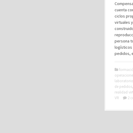
Compensar
cuenta co
ciclos pr
virtuales 
construido 
reproducc
persona t
logístico
pedidos, 
formaci
operacione
laboratori
de pedidos
realidad vir
VR
2 c