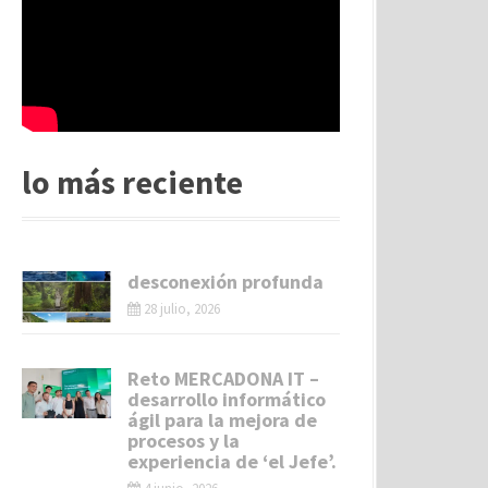
lo más reciente
desconexión profunda
28 julio, 2026
Reto MERCADONA IT –
desarrollo informático
ágil para la mejora de
procesos y la
experiencia de ‘el Jefe’.