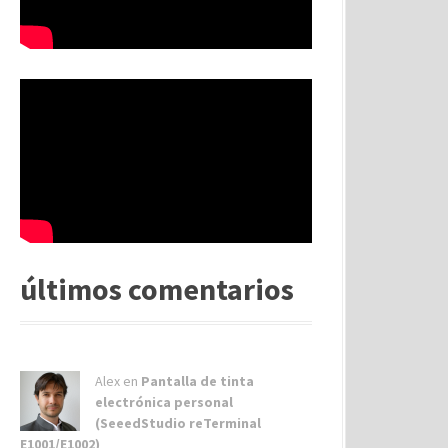
últimos comentarios
Alex
en
Pantalla de tinta
electrónica personal
(SeeedStudio reTerminal
E1001/E1002)