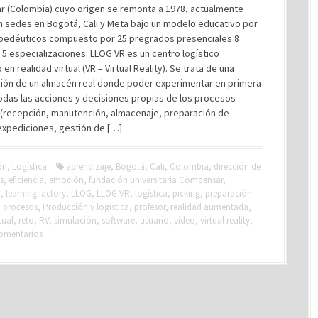
 (Colombia) cuyo origen se remonta a 1978, actualmente
n sedes en Bogotá, Cali y Meta bajo un modelo educativo por
opedéuticos compuesto por 25 pregrados presenciales 8
y 5 especializaciones. LLOG VR es un centro logístico
en realidad virtual (VR – Virtual Reality). Se trata de una
ión de un almacén real donde poder experimentar en primera
odas las acciones y decisiones propias de los procesos
s (recepción, manutención, almacenaje, preparación de
expediciones, gestión de […]
ón
,
Logística
aprendizaje
,
Bogotá
,
Cali
,
Colombia
,
dirección de
s
,
eficiencia
,
emoción
,
fundación universitaria Compensar
,
o
,
learning factory
,
LLOG
,
LLOG VR
,
logística
,
picking
,
preparación
,
procesos
,
Producción y logística
,
profesor
,
realidad aumentada
,
tual
,
reto
,
RV
,
simulación
,
software
,
usuario
,
vídeo
,
virtual reality
,
omentarios