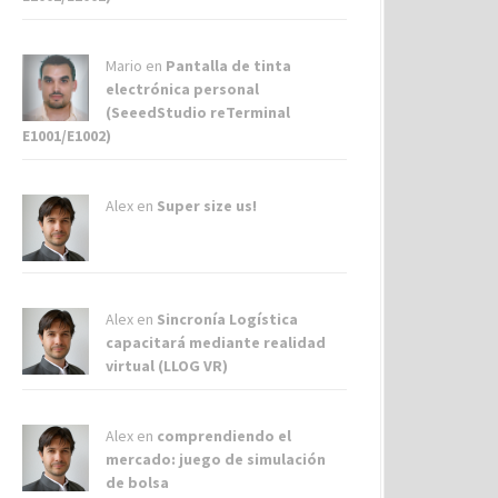
Mario en
Pantalla de tinta
electrónica personal
(SeeedStudio reTerminal
E1001/E1002)
Alex
en
Super size us!
Alex
en
Sincronía Logística
capacitará mediante realidad
virtual (LLOG VR)
Alex
en
comprendiendo el
mercado: juego de simulación
de bolsa