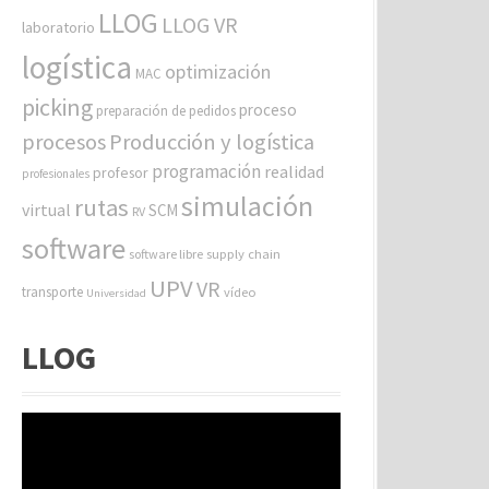
LLOG
LLOG VR
laboratorio
logística
optimización
MAC
picking
proceso
preparación de pedidos
procesos
Producción y logística
programación
realidad
profesor
profesionales
simulación
rutas
virtual
SCM
RV
software
software libre
supply chain
UPV
VR
transporte
vídeo
Universidad
LLOG