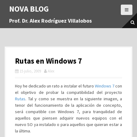
S
NOVA BLOG
a
l
Prof. Dr. Alex Rodríguez Villalobos
t
a
r
a
l
c
Rutas en Windows 7
o
n
15 julio, 2009
Alex
t
e
Hoy he dedicado un rato a instalar el futuro
Windows 7
con
n
el objetivo de probar la compatibilidad del proyecto
i
Rutas
. Tal y como se muestra en la siguiente imagen, a
d
tenor del funcionamiento de la aplicación de concepto,
o
será compatible con Windows 7, para tranquilidad de
aquellos que piensen adquirir nuevos equipos con el
nuevo SO ya instalado o para aquellos que quieran estar a
la última.