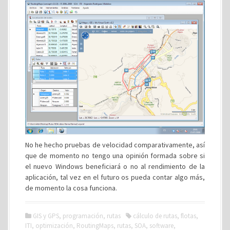
No he hecho pruebas de velocidad comparativamente, así
que de momento no tengo una opinión formada sobre si
el nuevo Windows beneficiará o no al rendimiento de la
aplicación, tal vez en el futuro os pueda contar algo más,
de momento la cosa funciona.
GIS y GPS
,
programación
,
rutas
cálculo de rutas
,
flotas
,
ITI
,
optimización
,
RoutingMaps
,
rutas
,
SOA
,
software
,