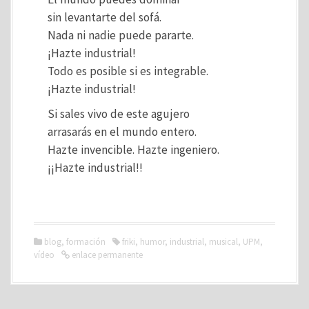
sin levantarte del sofá.
Nada ni nadie puede pararte.
¡Hazte industrial!
Todo es posible si es integrable.
¡Hazte industrial!
Si sales vivo de este agujero
arrasarás en el mundo entero.
Hazte invencible. Hazte ingeniero.
¡¡Hazte industrial!!
blog
,
formación
friki
,
humor
,
industrial
,
musical
,
UPM
,
vídeo
enlace permanente