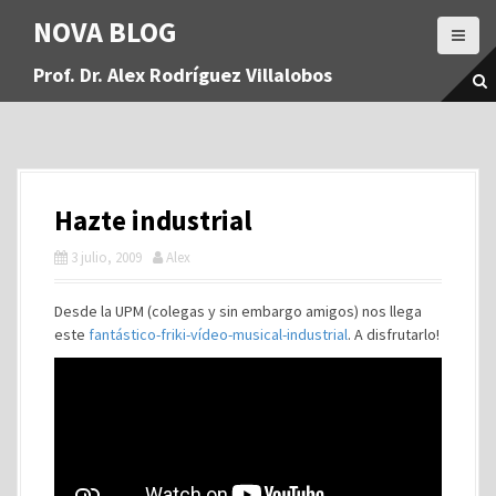
S
NOVA BLOG
a
l
Prof. Dr. Alex Rodríguez Villalobos
t
a
r
a
l
c
Hazte industrial
o
n
3 julio, 2009
Alex
t
e
Desde la UPM (colegas y sin embargo amigos) nos llega
n
este
fantástico-friki-vídeo-musical-industrial
. A disfrutarlo!
i
d
o