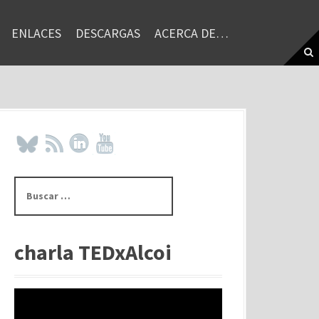
ENLACES
DESCARGAS
ACERCA DE…
B
u
s
c
a
charla TEDxAlcoi
r
: