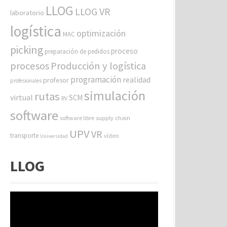
LLOG
LLOG VR
laboratorio
logística
optimización
MAC
picking
proceso
preparación de pedidos
procesos
Producción y logística
programación
realidad
profesor
profesionales
simulación
rutas
virtual
SCM
RV
software
software libre
supply chain
UPV
VR
transporte
vídeo
Universidad
LLOG