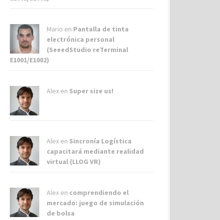
Mario en
Pantalla de tinta
electrónica personal
(SeeedStudio reTerminal
E1001/E1002)
Alex
en
Super size us!
Alex
en
Sincronía Logística
capacitará mediante realidad
virtual (LLOG VR)
Alex
en
comprendiendo el
mercado: juego de simulación
de bolsa