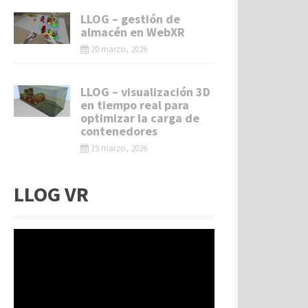
LLOG – gestión de
almacén en WebXR
20 marzo, 2026
LLOG – visualización 3D
en tiempo real para
optimizar la carga de
contenedores
19 marzo, 2026
LLOG VR