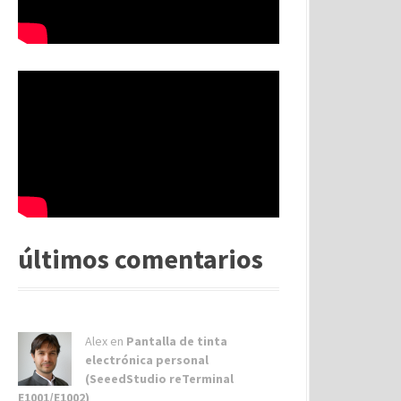
últimos comentarios
Alex
en
Pantalla de tinta
electrónica personal
(SeeedStudio reTerminal
E1001/E1002)