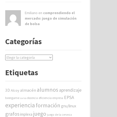
Emiliano en
comprendiendo el
mercado: juego de simulación
de bolsa
Categorías
C
a
t
Etiquetas
e
g
o
alumnos
aprendizaje
almacén
r
3D
Alcoy
í
EPSA
beergame
eficiencia
docencia
empresa
curso
a
experiencia
formación
gnu/linux
s
juego
grafos
implexa
juego de la cerveza