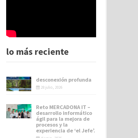
lo más reciente
desconexión profunda
28 julio, 2026
Reto MERCADONA IT –
desarrollo informático
ágil para la mejora de
procesos y la
experiencia de ‘el Jefe’.