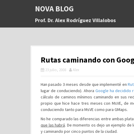
S
NOVA BLOG
a
l
Prof. Dr. Alex Rodríguez Villalobos
t
a
r
a
l
c
Rutas caminando con Goog
o
n
23 julio, 2008
Alex
t
e
n
Han pasado 3 meses desde que implementé en
Rut
i
lugar de conduciendo). Ahora
Google ha decidido 
d
cálculo de caminos mínimos caminando en sus red
o
propio que hice hace tres meses con MsVE, de mod
conduciendo tanto para MsVE como para GMaps.
No he comparado las diferencias entre ambas plata
que las habrá
. De momento os dejo un ejemplo de l
y caminando por cinco puntos de la ciudad.