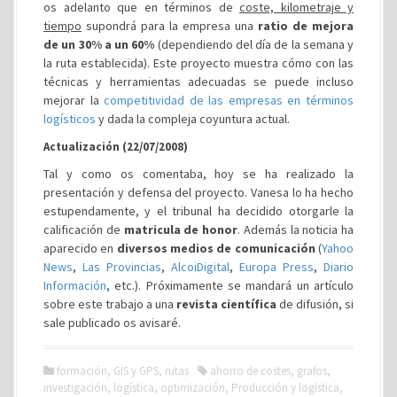
os adelanto que en términos de
coste, kilometraje y
tiempo
supondrá para la empresa una
ratio de mejora
de un 30% a un 60%
(dependiendo del día de la semana y
la ruta establecida). Este proyecto muestra cómo con las
técnicas y herramientas adecuadas se puede incluso
mejorar la
competitividad de las empresas en términos
logísticos
y dada la compleja coyuntura actual.
Actualización (22/07/2008)
Tal y como os comentaba, hoy se ha realizado la
presentación y defensa del proyecto. Vanesa lo ha hecho
estupendamente, y el tribunal ha decidido otorgarle la
calificación de
matricula de honor
. Además la noticia ha
aparecido en
diversos medios de comunicación
(
Yahoo
News
,
Las Provincias
,
AlcoiDigital
,
Europa Press
,
Diario
Información
, etc.). Próximamente se mandará un artículo
sobre este trabajo a una
revista científica
de difusión, si
sale publicado os avisaré.
formación
,
GIS y GPS
,
rutas
ahorro de costes
,
grafos
,
investigación
,
logística
,
optimización
,
Producción y logística
,