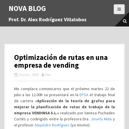
S
NOVA BLOG
a
l
Prof. Dr. Alex Rodríguez Villalobos
t
a
r
a
l
c
Optimización de rutas en una
o
n
empresa de vending
t
16 julio, 2008
Alex
e
n
i
Me complace comunicaros que el próximo martes 22 de
d
julio a las 12.00h se presentará en la
EPSA
el trabajo final
o
de carrera
«Aplicación de la teoría de grafos para
mejorar la planificación de rutas de trabajo de la
empresa VENDINSA S.L.»
realizado por Vanesa Puchades
Cortés y codirigido entre la profesora Dra.
Josefa Mula
y
el profesor
Alejandro Rodríguez
(yo mismo).