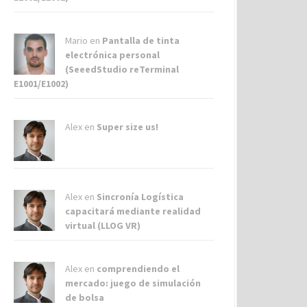
Mario en
Pantalla de tinta
electrónica personal
(SeeedStudio reTerminal
E1001/E1002)
Alex
en
Super size us!
Alex
en
Sincronía Logística
capacitará mediante realidad
virtual (LLOG VR)
Alex
en
comprendiendo el
mercado: juego de simulación
de bolsa