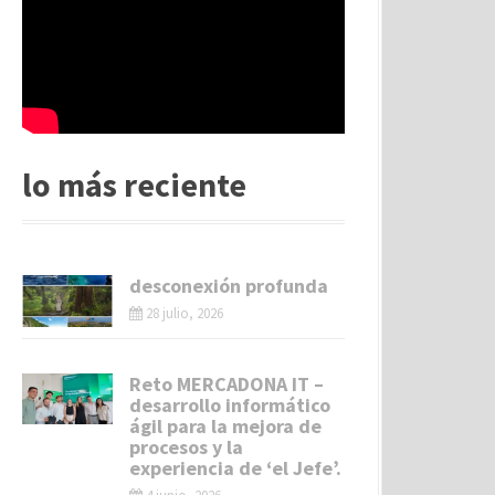
lo más reciente
desconexión profunda
28 julio, 2026
Reto MERCADONA IT –
desarrollo informático
ágil para la mejora de
procesos y la
experiencia de ‘el Jefe’.