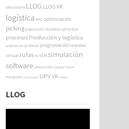
LLOG
LLOG VR
laboratorio
logística
optimización
MAC
picking
proceso
preparación de pedidos
procesos
Producción y logística
programación
realidad
profesor
profesionales
simulación
rutas
virtual
SCM
RV
software
software libre
supply chain
UPV
VR
transporte
vídeo
Universidad
LLOG