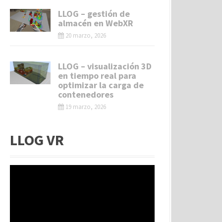
LLOG – gestión de
almacén en WebXR
20 marzo, 2026
LLOG – visualización 3D
en tiempo real para
optimizar la carga de
contenedores
19 marzo, 2026
LLOG VR