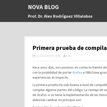
S
NOVA BLOG
a
l
Prof. Dr. Alex Rodríguez Villalobos
t
a
r
a
l
c
Primera prueba de compila
o
n
21 noviembre, 2005
Alex
t
e
n
Hace unos días, nos pusimos en contacto Ramón d
i
con la posibilidad de portar
Grafos
a GNU/Linux grac
d
experiencias al respecto.
o
La primera prueba ha sido buena a nivel de compatib
compilar algunas partes del código. La ventaja de usa
de Grafos si se tiene la implementación de las func
deberían cambiar en principio son: