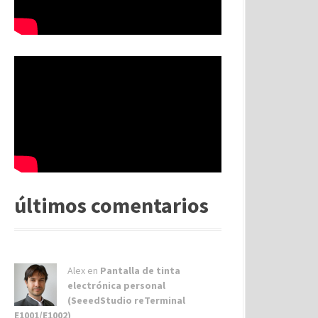
últimos comentarios
Alex
en
Pantalla de tinta
electrónica personal
(SeeedStudio reTerminal
E1001/E1002)