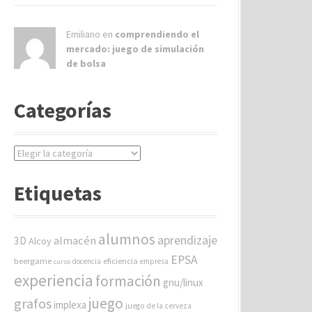
Emiliano en
comprendiendo el
mercado: juego de simulación
de bolsa
Categorías
C
a
t
Etiquetas
e
g
o
alumnos
aprendizaje
almacén
r
3D
Alcoy
í
EPSA
beergame
eficiencia
docencia
empresa
curso
a
experiencia
formación
gnu/linux
s
juego
grafos
implexa
juego de la cerveza