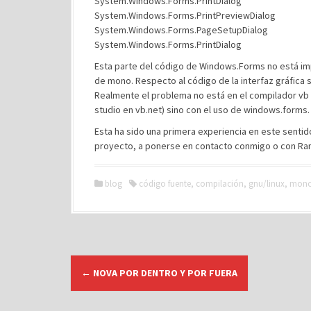
System.Windows.Forms.PrintDialog
System.Windows.Forms.PrintPreviewDialog
System.Windows.Forms.PageSetupDialog
System.Windows.Forms.PrintDialog
Esta parte del código de Windows.Forms no está imp
de mono. Respecto al código de la interfaz gráfica 
Realmente el problema no está en el compilador vb (
studio en vb.net) sino con el uso de windows.forms.
Esta ha sido una primera experiencia en este sentid
proyecto, a ponerse en contacto conmigo o con Ra
blog
código fuente
,
compilación
,
gnu/linux
,
mon
N
←
NOVA POR DENTRO Y POR FUERA
a
v