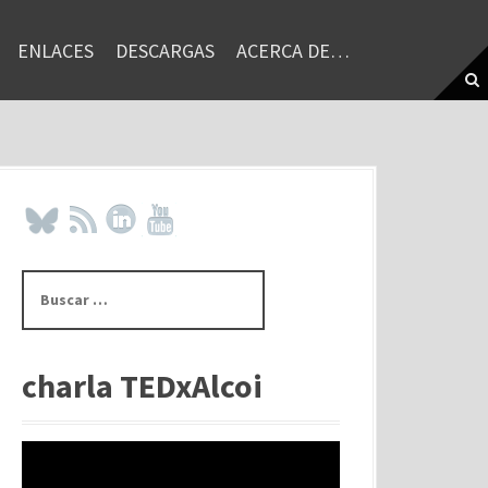
ENLACES
DESCARGAS
ACERCA DE…
B
u
s
c
a
charla TEDxAlcoi
r
: