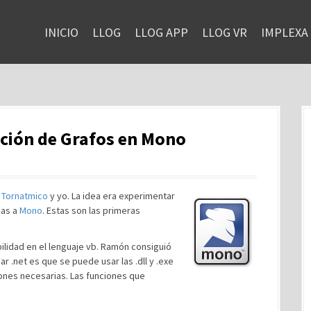
INICIO
LLOG
LLOG APP
LLOG VR
IMPLEXA
ción de Grafos en Mono
e
Tornatmico
y yo. La idea era experimentar
ias a
Mono
. Estas son las primeras
ilidad en el lenguaje vb. Ramón consiguió
r .net es que se puede usar las .dll y .exe
iones necesarias. Las funciones que