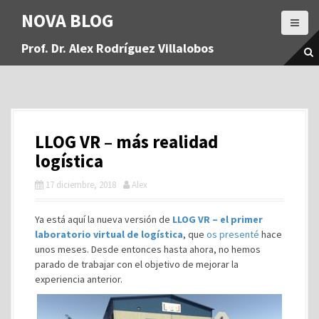
S
NOVA BLOG
a
l
Prof. Dr. Alex Rodríguez Villalobos
t
a
r
a
l
c
LLOG VR – más realidad
o
n
logística
t
17 diciembre, 2018
Alex
e
n
i
Ya está aquí la nueva versión de
LLOG VR – el primer
d
laboratorio virtual de logística
, que
os presenté
hace
o
unos meses. Desde entonces hasta ahora, no hemos
parado de trabajar con el objetivo de mejorar la
experiencia anterior.