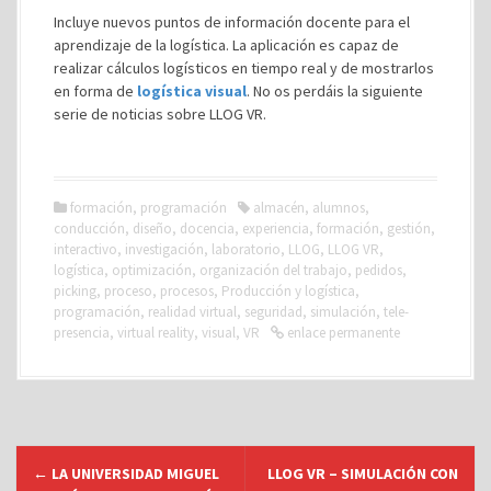
Incluye nuevos puntos de información docente para el
aprendizaje de la logística. La aplicación es capaz de
realizar cálculos logísticos en tiempo real y de mostrarlos
en forma de
logística visual
. No os perdáis la siguiente
serie de noticias sobre LLOG VR.
formación
,
programación
almacén
,
alumnos
,
conducción
,
diseño
,
docencia
,
experiencia
,
formación
,
gestión
,
interactivo
,
investigación
,
laboratorio
,
LLOG
,
LLOG VR
,
logística
,
optimización
,
organización del trabajo
,
pedidos
,
picking
,
proceso
,
procesos
,
Producción y logística
,
programación
,
realidad virtual
,
seguridad
,
simulación
,
tele-
presencia
,
virtual reality
,
visual
,
VR
enlace permanente
N
←
LA UNIVERSIDAD MIGUEL
LLOG VR – SIMULACIÓN CON
a