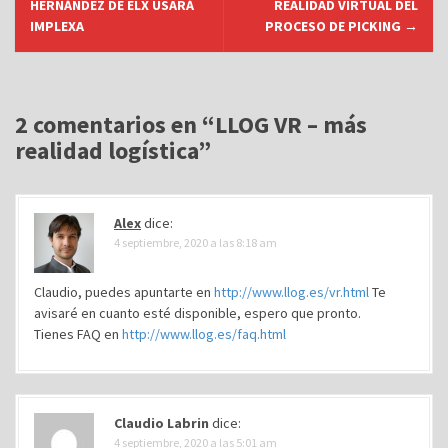
HERNÁNDEZ DE ELX USARÁ
REALIDAD VIRTUAL DEL
v
IMPLEXA
PROCESO DE PICKING
→
e
g
a
2 comentarios en “
LLOG VR – más
c
realidad logística
”
i
ó
n
Alex
dice:
d
4 septiembre, 2020 a las 8:18 am
e
Claudio, puedes apuntarte en
http://www.llog.es/vr.html
Te
e
avisaré en cuanto esté disponible, espero que pronto.
n
Tienes FAQ en
http://www.llog.es/faq.html
t
r
a
Claudio Labrin
dice:
d
4 septiembre, 2020 a las 5:01 am