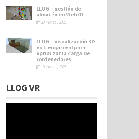
LLOG – gestión de
almacén en WebXR
20 marzo, 2026
LLOG – visualización 3D
en tiempo real para
optimizar la carga de
contenedores
19 marzo, 2026
LLOG VR