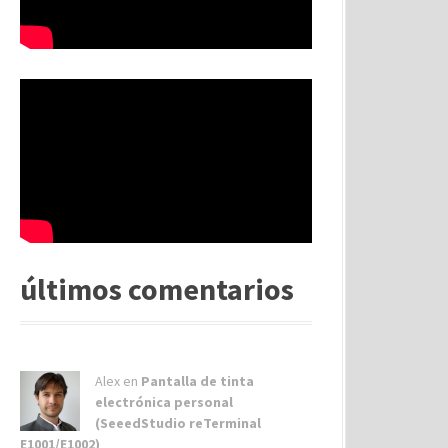
últimos comentarios
Alex
en
Pantalla de tinta
electrónica personal
(SeeedStudio reTerminal
E1001/E1002)