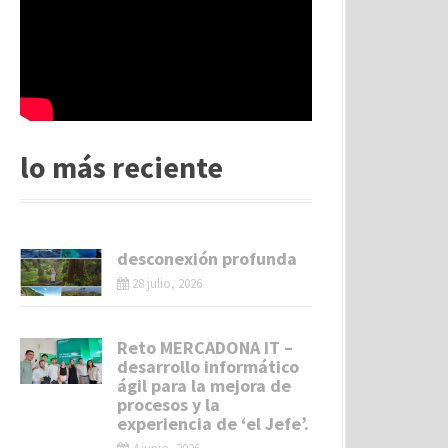
lo más reciente
desconexión profunda
28 julio, 2026
Reto MERCADONA IT –
desarrollo informático
ágil para la mejora de
procesos y la
experiencia de ‘el Jefe’.