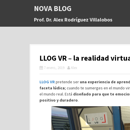
S
NOVA BLOG
a
l
Prof. Dr. Alex Rodríguez Villalobos
t
a
r
a
l
c
LLOG VR – la realidad virt
o
n
7 enero, 2019
Alex
t
e
n
LLOG VR
pretende ser
una experiencia de aprend
i
faceta lúdica
; cuando te sumerges en el mundo vir
d
el mundo real. Está
diseñado para que te emocio
o
positivo y duradero
.