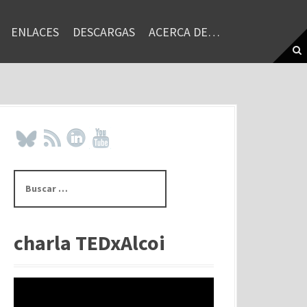
ENLACES
DESCARGAS
ACERCA DE…
B
u
s
c
a
charla TEDxAlcoi
r
: