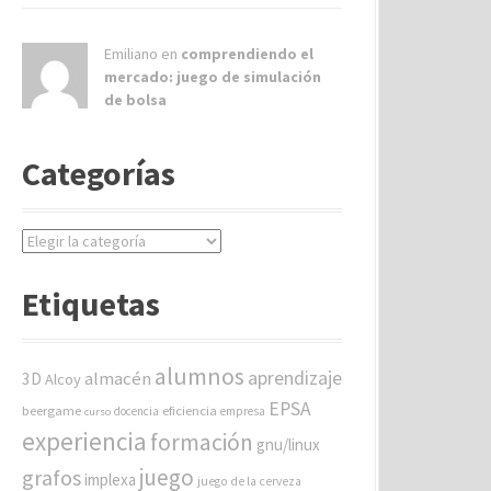
Emiliano en
comprendiendo el
mercado: juego de simulación
de bolsa
Categorías
C
a
t
Etiquetas
e
g
o
alumnos
aprendizaje
almacén
r
3D
Alcoy
í
EPSA
beergame
eficiencia
docencia
empresa
curso
a
experiencia
formación
gnu/linux
s
juego
grafos
implexa
juego de la cerveza