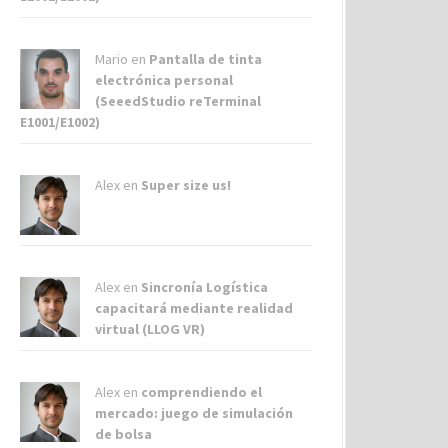
Mario en
Pantalla de tinta
electrónica personal
(SeeedStudio reTerminal
E1001/E1002)
Alex
en
Super size us!
Alex
en
Sincronía Logística
capacitará mediante realidad
virtual (LLOG VR)
Alex
en
comprendiendo el
mercado: juego de simulación
de bolsa