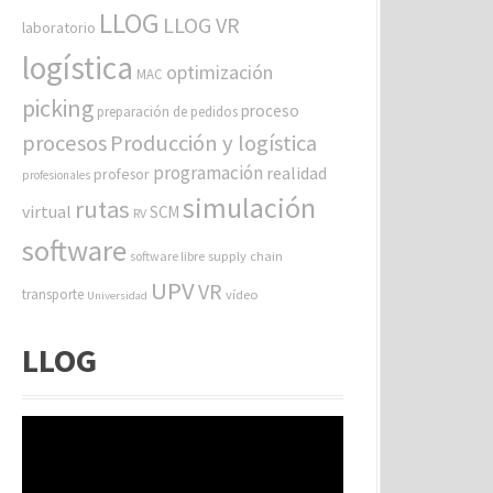
LLOG
LLOG VR
laboratorio
logística
optimización
MAC
picking
proceso
preparación de pedidos
procesos
Producción y logística
programación
realidad
profesor
profesionales
simulación
rutas
virtual
SCM
RV
software
software libre
supply chain
UPV
VR
transporte
vídeo
Universidad
LLOG