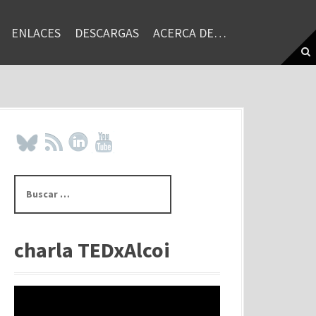
ENLACES
DESCARGAS
ACERCA DE…
B
u
s
c
a
charla TEDxAlcoi
r
: