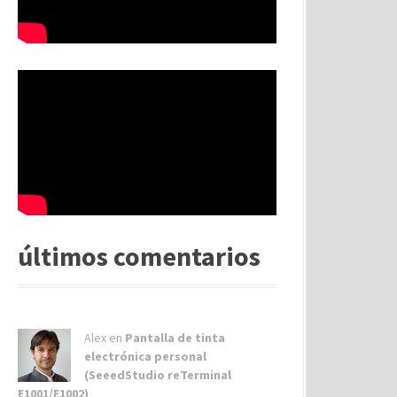
últimos comentarios
Alex
en
Pantalla de tinta
electrónica personal
(SeeedStudio reTerminal
E1001/E1002)