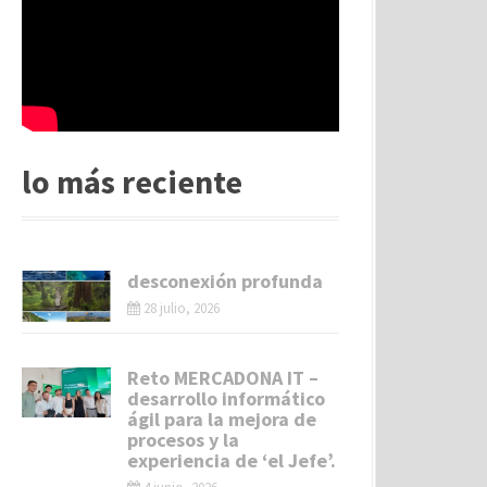
lo más reciente
desconexión profunda
28 julio, 2026
Reto MERCADONA IT –
desarrollo informático
ágil para la mejora de
procesos y la
experiencia de ‘el Jefe’.