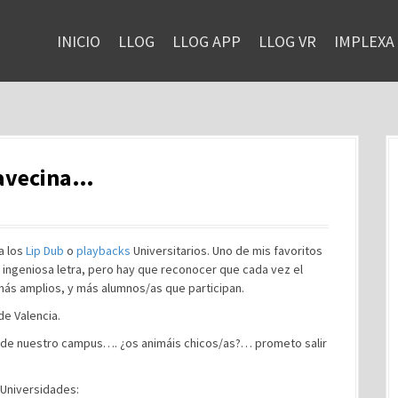
INICIO
LLOG
LLOG APP
LLOG VR
IMPLEXA
 avecina…
a los
Lip Dub
o
playbacks
Universitarios. Uno de mis favoritos
 la ingeniosa letra, pero hay que reconocer que cada vez el
más amplios, y más alumnos/as que participan.
de Valencia.
de nuestro campus…. ¿os animáis chicos/as?… prometo salir
 Universidades: