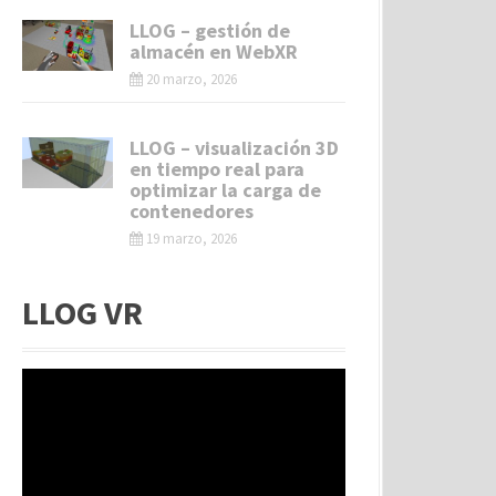
LLOG – gestión de
almacén en WebXR
20 marzo, 2026
LLOG – visualización 3D
en tiempo real para
optimizar la carga de
contenedores
19 marzo, 2026
LLOG VR