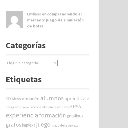
Emiliano en
comprendiendo el
mercado: juego de simulación
de bolsa
Categorías
C
a
t
Etiquetas
e
g
o
alumnos
aprendizaje
almacén
r
3D
Alcoy
í
EPSA
beergame
eficiencia
docencia
empresa
curso
a
experiencia
formación
gnu/linux
s
juego
grafos
implexa
juego de la cerveza