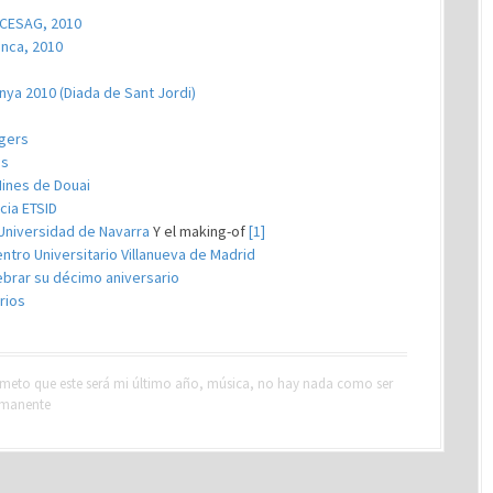
, CESAG, 2010
anca, 2010
unya 2010 (Diada de Sant Jordi)
ngers
bs
Mines de Douai
cia ETSID
 Universidad de Navarra
Y el making-of
[1]
ntro Universitario Villanueva de Madrid
ebrar su décimo aniversario
rios
eto que este será mi último año
,
música
,
no hay nada como ser
rmanente