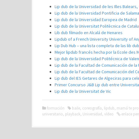
Lip dub de la Universidad de les Illes Balears
Lip dub de la Universidad Pontificia de Salam
Lip dub de la Universidad Europea de Madrid
Lip dub de la Universitat Politècnica de Catal
Lib dub filmado en Alcalá de Henares
Lipdub of a French University
University of A
Lip Dub Hub – una lista completa de las lib du
Mejor lipdub francés hecha por la Ecole des 
Lip dub de la Universidad Politécnica de Valen
Lip dub de la Facultad de Comunicación de la
Lip dub de la Facultad de Comunicación del Ce
Lip dub del IES Getares de Algeciras para cel
Primer Concurso J&B Lip dub entre Universita
Lip dub de la Universitat de Vic
formación
baile
,
coreografía
,
lipdub
,
mamá te prom
universitario
,
playback
,
Universidad
,
vídeo
enlace pe