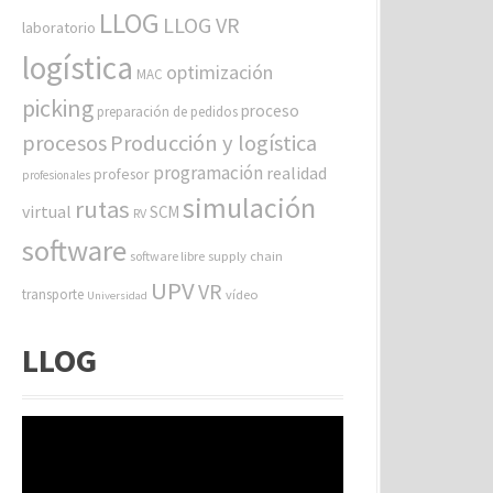
LLOG
LLOG VR
laboratorio
logística
optimización
MAC
picking
proceso
preparación de pedidos
procesos
Producción y logística
programación
realidad
profesor
profesionales
simulación
rutas
virtual
SCM
RV
software
software libre
supply chain
UPV
VR
transporte
vídeo
Universidad
LLOG