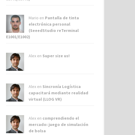
Mario en
Pantalla de tinta
electrónica personal
(SeeedStudio reTerminal
E1001/E1002)
Alex
en
Super size us!
Alex
en
Sincronía Logística
capacitará mediante realidad
virtual (LLOG VR)
Alex
en
comprendiendo el
mercado: juego de simulación
de bolsa