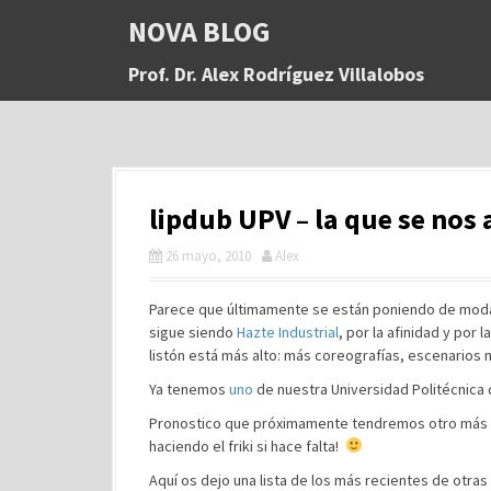
S
NOVA BLOG
a
l
Prof. Dr. Alex Rodríguez Villalobos
t
a
r
a
l
c
lipdub UPV – la que se nos
o
n
26 mayo, 2010
Alex
t
e
n
Parece que últimamente se están poniendo de mod
i
sigue siendo
Hazte Industrial
, por la afinidad y por
d
listón está más alto: más coreografías, escenarios 
o
Ya tenemos
uno
de nuestra Universidad Politécnica 
Pronostico que próximamente tendremos otro más 
haciendo el friki si hace falta!
Aquí os dejo una lista de los más recientes de otras