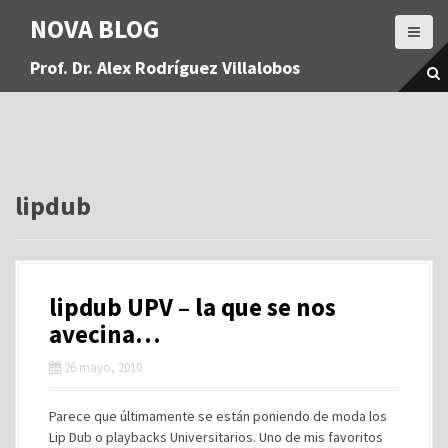
S
NOVA BLOG
a
l
Prof. Dr. Alex Rodríguez Villalobos
t
a
r
a
l
c
o
lipdub
n
t
e
n
lipdub UPV – la que se nos
i
d
avecina…
o
26 mayo, 2010
Parece que últimamente se están poniendo de moda los
Lip Dub o playbacks Universitarios. Uno de mis favoritos