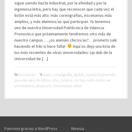
sigue siendo Hazte Industrial, por la afinidad y por la
ingeniosa letra, pero hay que reconocer que cada vez el
listón está más alto: más coreografías, escenarios más
amplios, y más alumnos/as que participan. Ya tenemos
uno de nuestra Universidad Politécnica de Valencia.
Pronostico que próximamente tendremos otro más de
nuestro campus…. ¿os animáis chicos/as?… prometo salir
haciendo el friki si hace falta!
Aquí os dejo una lista de
los más recientes de otras Universidades: Lip dub de la
Universidad de […]
formación
baile
,
coreografía
,
lipdub
,
mamá te prometo
que este será mi último año
,
música
,
no hay nada como ser
universitario
,
playback
,
Universidad
,
vídeo
Funciona gracias a WordPress
|
Tema:
Moesia
por aThemes