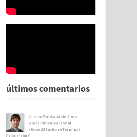
últimos comentarios
Alex
en
Pantalla de tinta
electrónica personal
(SeeedStudio reTerminal
E1001/E1002)