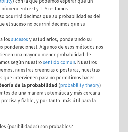
bility
) con la que podemos esperar que un
 número entre 0 y 1. Si estamos
o ocurrirá decimos que su probabilidad es del
ue el suceso no ocurrirá decimos que su
 a los
sucesos
y estudiarlos, ponderando su
es ponderaciones). Algunos de esos métodos nos
 tienen una mayor o menor probabilidad de
íamos según nuestro
sentido común
. Nuestros
eemos, nuestras creencias o posturas, nuestras
es que intervienen para no permitirnos hacer
teoría de la probabilidad
(
probability theory
)
ventos de una manera sistemática y más cercana
recisa y fiable, y por tanto, más útil para la
les (posibilidades) son probables?