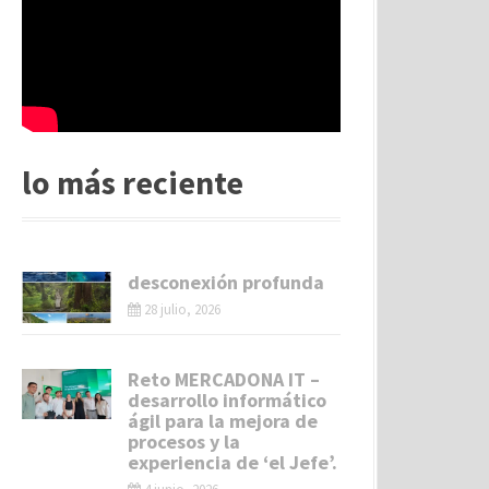
lo más reciente
desconexión profunda
28 julio, 2026
Reto MERCADONA IT –
desarrollo informático
ágil para la mejora de
procesos y la
experiencia de ‘el Jefe’.