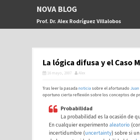
S
NOVA BLOG
a
l
Prof. Dr. Alex Rodríguez Villalobos
t
a
r
a
l
c
La lógica difusa y el Caso 
o
n
16 mayo, 2007
Alex
t
e
n
Tras leer la pasada
noticia
sobre el afortunado
Juan
i
oportuno cierta reflexión sobre los conceptos de pr
d
o
Probabilidad
La probabilidad es la ocasión de qu
En cualquier experimento
aleatorio
(co
incertidumbre (
uncertainty
) sobre si u