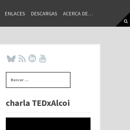
ENLACES
DESCARGAS
ACERCA DE…
B
u
s
c
a
charla TEDxAlcoi
r
: