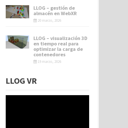
LLOG – gestión de
almacén en WebXR
20 marzo, 2026
LLOG – visualización 3D
en tiempo real para
optimizar la carga de
contenedores
19 marzo, 2026
LLOG VR