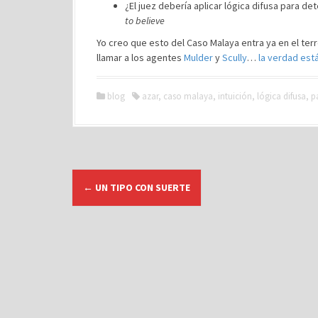
¿El juez debería aplicar lógica difusa para de
to believe
Yo creo que esto del Caso Malaya entra ya en el te
llamar a los agentes
Mulder
y
Scully
…
la verdad está
blog
azar
,
caso malaya
,
intuición
,
lógica difusa
,
p
N
←
UN TIPO CON SUERTE
a
v
e
g
a
c
i