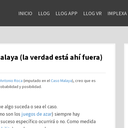
INICIO
LLOG
LLOG APP
LLOG VR
IMPLEXA
Malaya (la verdad está ahí fuera)
 Antonio Roca
(imputado en el
Caso Malaya
), creo que es
obabilidad y posibilidad.
e algo suceda o sea el caso.
mo son los
juegos de azar
) siempre hay
n suceso específico ocurrirá o no. Como medida