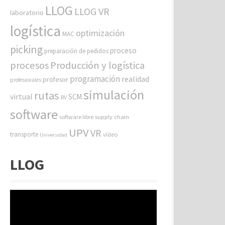
LLOG
LLOG VR
laboratorio
logística
optimización
MAC
picking
proceso
preparación de pedidos
procesos
Producción y logística
programación
realidad
profesor
profesionales
simulación
rutas
virtual
SCM
RV
software
software libre
supply chain
UPV
VR
transporte
vídeo
Universidad
LLOG