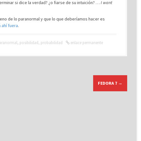
terminar si dice la verdad? ¿o fiarse de su intuición? …
I want
rreno de lo paranormal y que lo que deberíamos hacer es
 ahí fuera
.
aranormal
,
posibilidad
,
probabilidad
enlace permanente
FEDORA 7
→