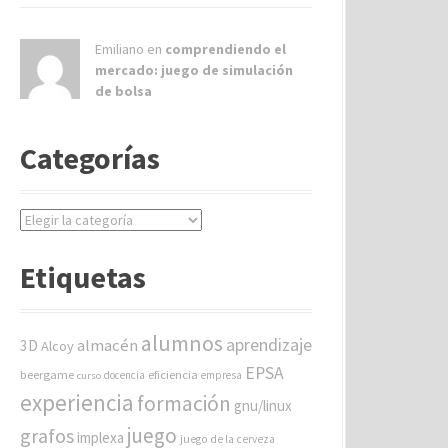
Emiliano en
comprendiendo el
mercado: juego de simulación
de bolsa
Categorías
C
a
t
Etiquetas
e
g
o
alumnos
aprendizaje
almacén
r
3D
Alcoy
í
EPSA
beergame
eficiencia
docencia
empresa
curso
a
experiencia
formación
gnu/linux
s
juego
grafos
implexa
juego de la cerveza