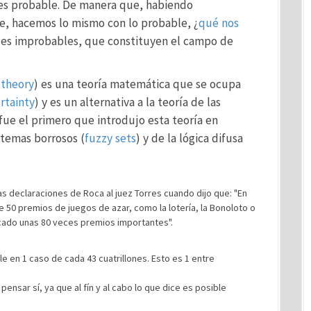
 es probable. De manera que, habiendo
e, hacemos lo mismo con lo probable, ¿
qué nos
ades improbables, que constituyen el campo de
 theory
) es una teoría matemática que se ocupa
rtainty
) y es un alternativa a la teoría de las
fue el primero que introdujo esta teoría en
stemas borrosos (
fuzzy sets
) y de la lógica difusa
as declaraciones de Roca al juez Torres cuando dijo que: "En
50 premios de juegos de azar, como la lotería, la Bonoloto o
ocado unas 80 veces premios importantes".
e en 1 caso de cada 43 cuatrillones. Esto es 1 entre
nsar sí, ya que al fín y al cabo lo que dice es posible