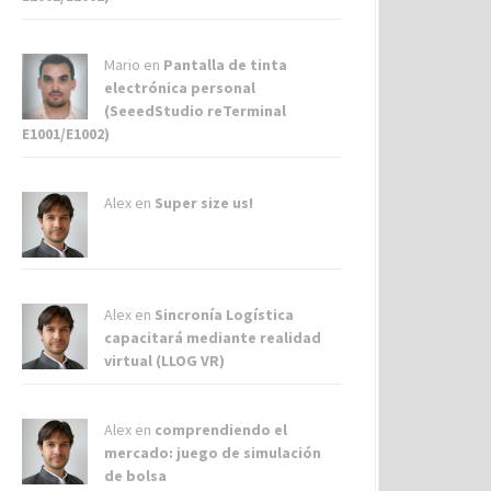
Mario en
Pantalla de tinta
electrónica personal
(SeeedStudio reTerminal
E1001/E1002)
Alex
en
Super size us!
Alex
en
Sincronía Logística
capacitará mediante realidad
virtual (LLOG VR)
Alex
en
comprendiendo el
mercado: juego de simulación
de bolsa