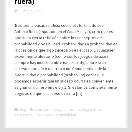
fuera)
16 mayo, 2007
Tras leer la pasada noticia sobre el afortunado Juan
Antonio Roca (imputado en el Caso Malaya), creo que es
oportuno cierta reflexión sobre los conceptos de
probabilidad y posibilidad. Probabilidad La probabilidad es
la ocasión de que algo suceda o sea el caso. En cualquier
experimento aleatorio (como son los juegos de azar)
siempre hay incertidumbre (uncertainty) sobre si un
suceso específico ocurrirá o no. Como medida de la
oportunidad o probabilidad (probability) con la que
podemos esperar que un suceso ocurra es conveniente
asignar un número entre 0 y 1. Si estamos completamente
seguros de que el suceso ocurrirá […]
blog
azar
,
caso malaya
,
intuición
,
lógica difusa
,
paranormal
,
posibilidad
,
probabilidad