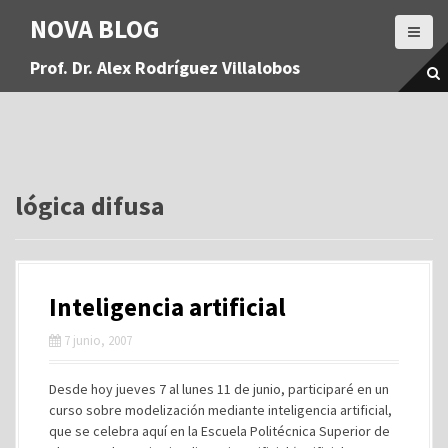
S
NOVA BLOG
a
l
Prof. Dr. Alex Rodríguez Villalobos
t
a
r
a
l
c
o
lógica difusa
n
t
e
n
Inteligencia artificial
i
d
7 junio, 2007
o
Desde hoy jueves 7 al lunes 11 de junio, participaré en un
curso sobre modelización mediante inteligencia artificial,
que se celebra aquí en la Escuela Politécnica Superior de