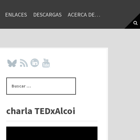
ENLACES
DESCARGAS
ACERCA DE…
B
u
s
c
a
charla TEDxAlcoi
r
: