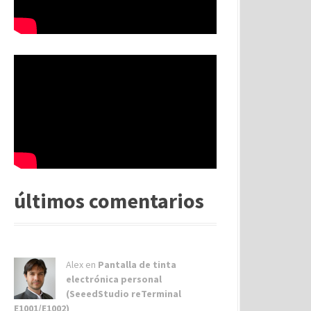
últimos comentarios
Alex
en
Pantalla de tinta
electrónica personal
(SeeedStudio reTerminal
E1001/E1002)