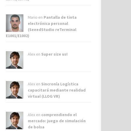
Mario en
Pantalla de tinta
electrónica personal
(SeeedStudio reTerminal
E1001/E1002)
Alex
en
Super size us!
Alex
en
Sincronía Logística
capacitará mediante realidad
virtual (LLOG VR)
Alex
en
comprendiendo el
mercado: juego de simulación
de bolsa