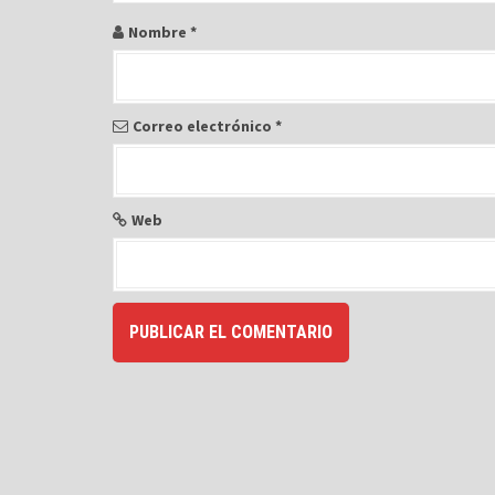
r
Nombre
*
a
d
a
Correo electrónico
*
s
Web