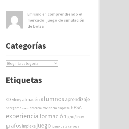
Emiliano en
comprendiendo el
mercado: juego de simulación
de bolsa
Categorías
C
a
t
Etiquetas
e
g
o
alumnos
aprendizaje
almacén
r
3D
Alcoy
í
EPSA
beergame
eficiencia
docencia
empresa
curso
a
experiencia
formación
gnu/linux
s
juego
grafos
implexa
juego de la cerveza