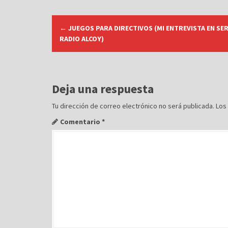
N
←
JUEGOS PARA DIRECTIVOS (MI ENTREVISTA EN SE
a
RADIO ALCOY)
v
e
g
Deja una respuesta
a
c
Tu dirección de correo electrónico no será publicada.
Los
i
Comentario
*
ó
n
d
e
e
n
t