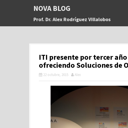
S
NOVA BLOG
a
l
Prof. Dr. Alex Rodríguez Villalobos
t
a
r
a
l
c
ITI presente por tercer año
o
n
ofreciendo Soluciones de O
t
e
22 octubre, 2015
Alex
n
i
d
o