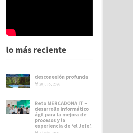
lo más reciente
desconexión profunda
28 julio, 2026
Reto MERCADONA IT –
desarrollo informático
ágil para la mejora de
procesos y la
experiencia de ‘el Jefe’.