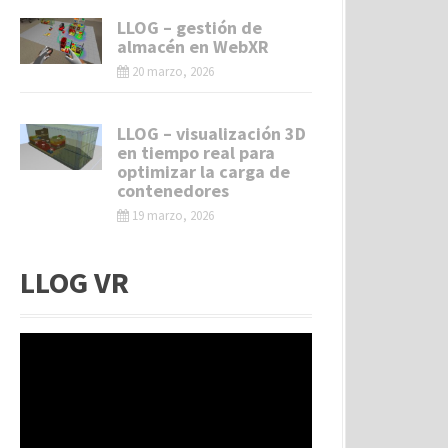
LLOG – gestión de
almacén en WebXR
20 marzo, 2026
LLOG – visualización 3D
en tiempo real para
optimizar la carga de
contenedores
19 marzo, 2026
LLOG VR