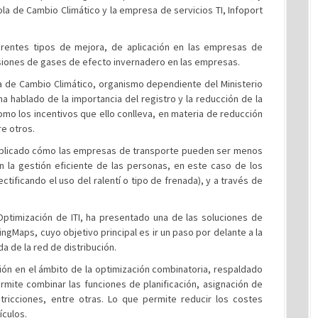
la de Cambio Climático y la empresa de servicios TI, Infoport
rentes tipos de mejora, de aplicación en las empresas de
misiones de gases de efecto invernadero en las empresas.
la de Cambio Climático, organismo dependiente del Ministerio
a hablado de la importancia del registro y la reducción de la
omo los incentivos que ello conlleva, en materia de reducción
re otros.
 explicado cómo las empresas de transporte pueden ser menos
 la gestión eficiente de las personas, en este caso de los
tificando el uso del ralentí o tipo de frenada), y a través de
Optimización de ITI, ha presentado una de las soluciones de
ngMaps, cuyo objetivo principal es ir un paso por delante a la
a de la red de distribución.
ión en el ámbito de la optimización combinatoria, respaldado
mite combinar las funciones de planificación, asignación de
stricciones, entre otras. Lo que permite reducir los costes
ículos.