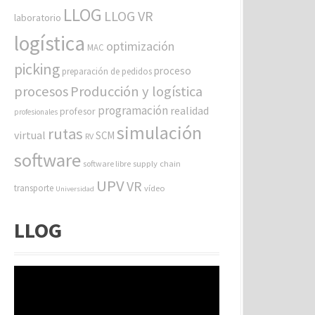
LLOG
LLOG VR
laboratorio
logística
optimización
MAC
picking
proceso
preparación de pedidos
procesos
Producción y logística
programación
realidad
profesor
profesionales
simulación
rutas
virtual
SCM
RV
software
software libre
supply chain
UPV
VR
transporte
vídeo
Universidad
LLOG