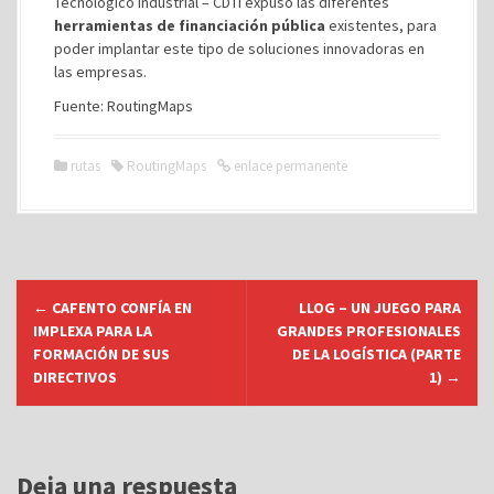
Tecnológico Industrial – CDTI expuso las diferentes
herramientas de financiación pública
existentes, para
poder implantar este tipo de soluciones innovadoras en
las empresas.
Fuente: RoutingMaps
rutas
RoutingMaps
enlace permanente
N
←
CAFENTO CONFÍA EN
LLOG – UN JUEGO PARA
a
IMPLEXA PARA LA
GRANDES PROFESIONALES
v
FORMACIÓN DE SUS
DE LA LOGÍSTICA (PARTE
DIRECTIVOS
1)
→
e
g
a
c
Deja una respuesta