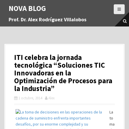
S
NOVA BLOG
a
l
Prof. Dr. Alex Rodríguez Villalobos
t
a
r
a
l
c
ITI celebra la jornada
o
n
tecnológica “Soluciones TIC
t
Innovadoras en la
e
Optimización de Procesos para
n
la Industria”
i
d
1 octubre, 2014
Alex
o
La
to
ma