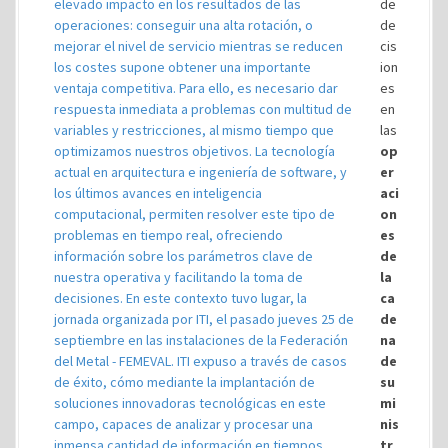
de
de
cis
ion
es
en
las
op
er
aci
on
es
de
la
ca
de
na
de
su
mi
nis
tr