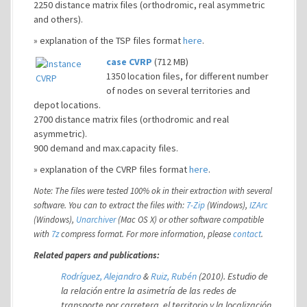
2250 distance matrix files (orthodromic, real asymmetric
and others).
» explanation of the TSP files format
here
.
case CVRP
(712 MB)
1350 location files, for different number
of nodes on several territories and
depot locations.
2700 distance matrix files (orthodromic and real
asymmetric).
900 demand and max.capacity files.
» explanation of the CVRP files format
here
.
Note: The files were tested 100% ok in their extraction with several
software. You can to extract the files with:
7-Zip
(Windows),
IZArc
(Windows),
Unarchiver
(Mac OS X) or other software compatible
with
7z
compress format. For more information, please
contact
.
Related papers and publications:
Rodríguez, Alejandro
&
Ruiz, Rubén
(2010). Estudio de
la relación entre la asimetría de las redes de
transporte por carretera, el territorio y la localización.