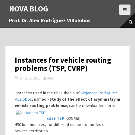
S
NOVA BLOG
a
l
Prof. Dr. Alex Rodríguez Villalobos
t
a
r
a
l
c
Instances for vehicle routing
o
n
problems (TSP, CVRP)
t
15 julio, 2010
Alex
e
n
i
Instances used in the Ph.D. thesis of
Alejandro Rodríguez
d
Villalobos
, named
«Study of the effect of asymmetry in
o
vehicle routing problems»
, can be downloaded here:
case TSP
(606 MB)
450 location files, for different number of nodes on
several territories.