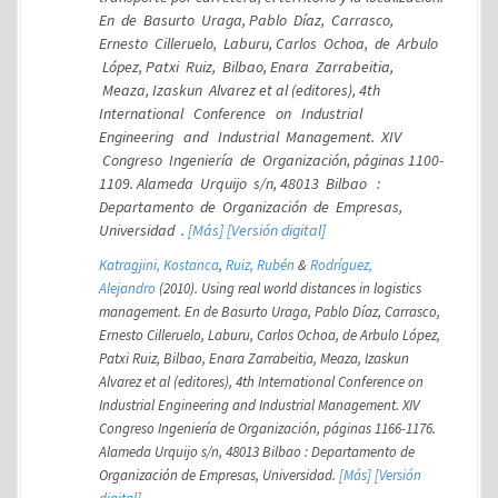
En de Basurto Uraga, Pablo Díaz, Carrasco,
Ernesto Cilleruelo, Laburu, Carlos Ochoa, de Arbulo
López, Patxi Ruiz, Bilbao, Enara Zarrabeitia,
Meaza, Izaskun Alvarez et al (editores),
4th
International Conference on Industrial
Engineering and Industrial Management. XIV
Congreso Ingeniería de Organización
, páginas 1100-
1109. Alameda Urquijo s/n, 48013 Bilbao :
Departamento de Organización de Empresas,
Universidad .
[Más]
[Versión digital]
Katragjini, Kostanca
,
Ruiz, Rubén
&
Rodríguez,
Alejandro
(2010). Using real world distances in logistics
management. En de Basurto Uraga, Pablo Díaz, Carrasco,
Ernesto Cilleruelo, Laburu, Carlos Ochoa, de Arbulo López,
Patxi Ruiz, Bilbao, Enara Zarrabeitia, Meaza, Izaskun
Alvarez et al (editores),
4th International Conference on
Industrial Engineering and Industrial Management. XIV
Congreso Ingeniería de Organización
, páginas 1166-1176.
Alameda Urquijo s/n, 48013 Bilbao : Departamento de
Organización de Empresas, Universidad.
[Más]
[Versión