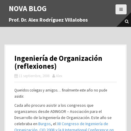
S
NOVA BLOG
a
l
Prof. Dr. Alex Rodríguez Villalobos
t
a
r
a
l
c
Ingeniería de Organización
o
n
(reflexiones)
t
11 septiembre, 2008
Alex
e
n
i
Queridos colegas y amigos… finalmente este año no pude
d
asistir.
o
Cada año procuro asistir a los congresos que
organizamos desde ADINGOR – Asociación para el
Desarrollo de la Ingeniería de Organización. Este año se
celebraba en
Burgos
, el
XII Congreso de Ingeniería de
Organización, CIO 2008 y la II International Conference on