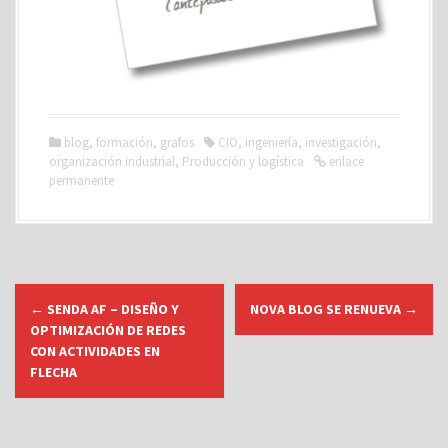
blog
,
formación
,
grafos
CIO
,
ingeniería
,
investigación
,
organización industrial
,
Producción y logística
enlace
permanente
N
←
SENDA AF – DISEÑO Y
NOVA BLOG SE RENUEVA
→
a
OPTIMIZACIÓN DE REDES
v
CON ACTIVIDADES EN
FLECHA
e
g
a