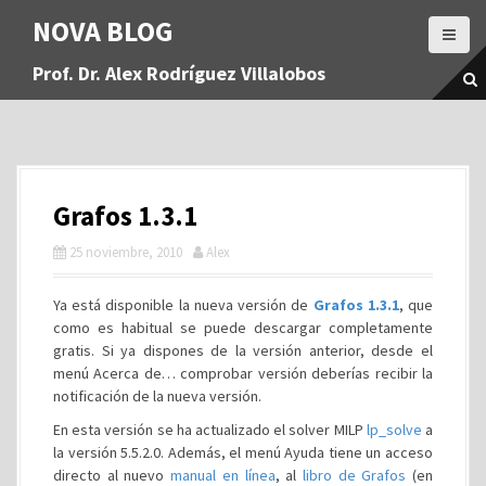
S
NOVA BLOG
a
l
Prof. Dr. Alex Rodríguez Villalobos
t
a
r
a
l
c
Grafos 1.3.1
o
n
25 noviembre, 2010
Alex
t
e
Ya está disponible la nueva versión de
Grafos 1.3.1
, que
n
como es habitual se puede descargar completamente
i
gratis. Si ya dispones de la versión anterior, desde el
d
menú Acerca de… comprobar versión deberías recibir la
o
notificación de la nueva versión.
En esta versión se ha actualizado el solver MILP
lp_solve
a
la versión 5.5.2.0. Además, el menú Ayuda tiene un acceso
directo al nuevo
manual en línea
, al
libro de Grafos
(en