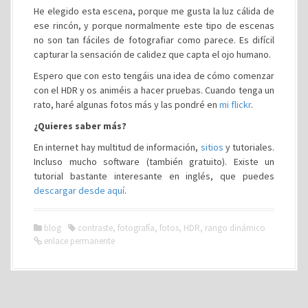
He elegido esta escena, porque me gusta la luz cálida de
ese rincón, y porque normalmente este tipo de escenas
no son tan fáciles de fotografiar como parece. Es difícil
capturar la sensación de calidez que capta el ojo humano.
Espero que con esto tengáis una idea de cómo comenzar
con el HDR y os animéis a hacer pruebas. Cuando tenga un
rato, haré algunas fotos más y las pondré en
mi flickr
.
¿Quieres saber más?
En internet hay multitud de información,
sitios
y tutoriales.
Incluso mucho software (también gratuito). Existe un
tutorial bastante interesante en inglés, que puedes
descargar desde aquí
.
blog
contraste
,
fotografía
,
fotos
,
HDR
,
rango dinámico
enlace permanente