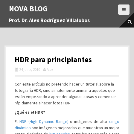
S
NOVA BLOG
a
l
Prof. Dr. Alex Rodríguez Villalobos
t
a
r
a
l
c
HDR para principiantes
o
n
24 julio, 2010
Alex
t
e
Con este artículo no pretendo hacer un tutorial sobre la
n
fotografía HDR, sino simplemente animar a aquellos que
i
están empezando a aprender algunas cosas y comenzar
d
rápidamente a hacer fotos HDR.
o
¿Qué es el HDR?
El
HDR (High Dynamic Range)
o imágenes de alto
rango
dinámico
son imágenes mejoradas que muestran un mejor