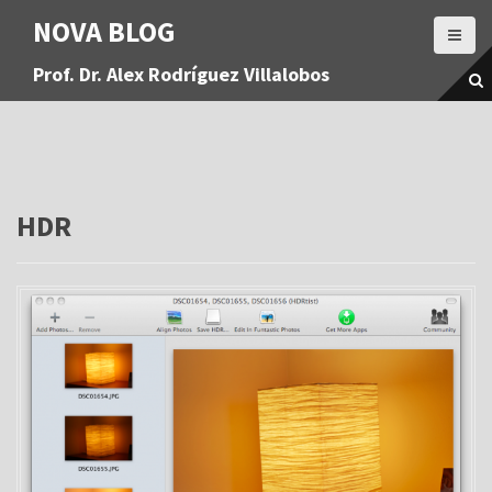
S
NOVA BLOG
a
l
Prof. Dr. Alex Rodríguez Villalobos
t
a
r
a
l
c
o
HDR
n
t
e
n
i
d
o