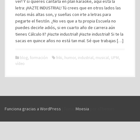
ver! Y si quieres cantarla en plan karaoke, aquí está la
letra: ¡HAZTE INDUSTRIAL! Tú crees que en otros lados las
notas más altas son, y sueñas con irte a letras para
pegarte el fiestón. ¿No ves que a tu propia Escuela no
puedes decirle adiós, si en cuarto año de carrera aún
tienes Cálculo II? ¡Hazte industrial! ¡Hazte industrial! Si te la
sacas en quince años no está tan mal. Sé que trabajas […]
blog
,
formación
friki
,
humor
,
industrial
,
musical
,
UPM
,
vídeo
Funciona gracias a WordPress
|
Tema:
Moesia
por aThemes