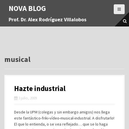
S
NOVA BLOG
a
l
Prof. Dr. Alex Rodríguez Villalobos
t
a
r
a
l
c
o
musical
n
t
e
n
Hazte industrial
i
d
3 julio, 2009
o
Desde la UPM (colegas y sin embargo amigos) nos llega
este fantástico-friki-vídeo-musical-industrial. A disfrutarlo!
El que lo entienda, o se vea reflejado… que se lo haga