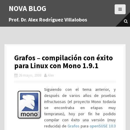
S
NOVA BLOG
a
l
Prof. Dr. Alex Rodríguez Villalobos
t
a
r
a
l
c
Grafos – compilación con éxito
o
n
para Linux con Mono 1.9.1
t
26 mayo, 2008
Alex
e
n
i
Siguiendo con el tema anterior, y
d
después de varios años de pruebas
o
infructuosas (el proyecto Mono todavía
se encontraba en etapas muy
tempranas), hoy por fín he podido
compilar con éxito una versión (muy
reducida) de
Grafos
para
openSUSE 10.3