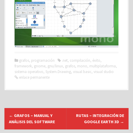
grafos
,
programación
.net
,
compilación
,
éxito
,
framework
,
gnome
,
gnu/linux
,
grafos
,
mono
,
multiplataforma
,
sistema operativo
,
System.Drawing
,
visual basic
,
visual studio
enlace permanente
N
←
GRAFOS – MANUAL Y
RUTAS – INTEGRACIÓN DE
a
ANÁLISIS DEL SOFTWARE
GOOGLE EARTH 3D
→
v