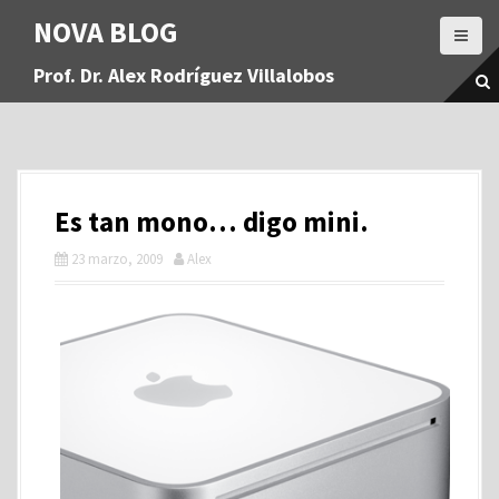
S
NOVA BLOG
a
l
Prof. Dr. Alex Rodríguez Villalobos
t
a
r
a
l
c
Es tan mono… digo mini.
o
n
23 marzo, 2009
Alex
t
e
n
i
d
o